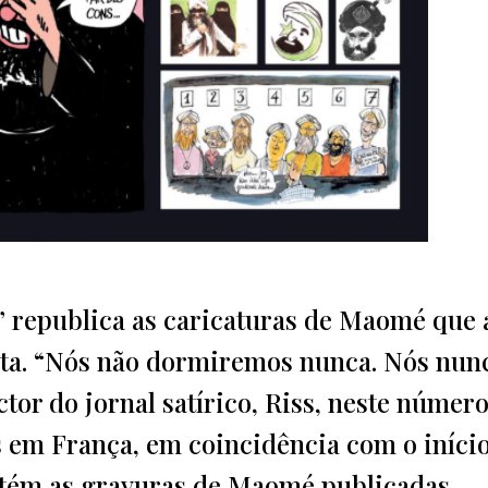
o” republica as caricaturas de Maomé que 
sta. “Nós não dormiremos nunca. Nós nun
ctor do jornal satírico, Riss, neste númer
as em França, em coincidência com o iníci
ntém as gravuras de Maomé publicadas,