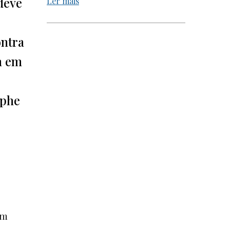
deve
Ler mais
ontra
m em
ophe
em