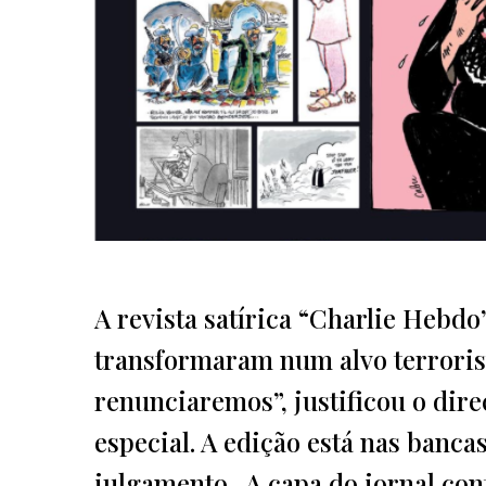
A revista satírica “Charlie Hebd
transformaram num alvo terrori
renunciaremos”, justificou o dire
especial. A edição está nas banc
julgamento. A capa do jornal co