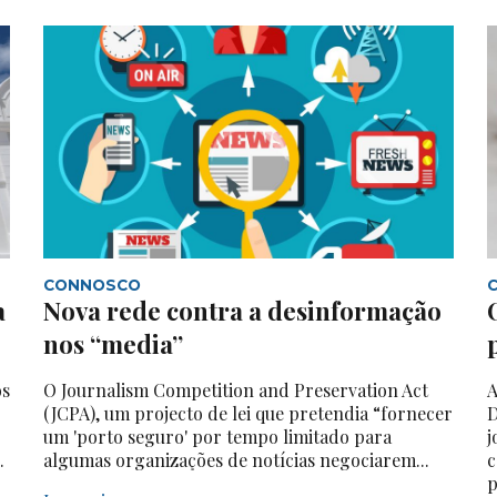
CONNOSCO
a
Nova rede contra a desinformação
nos “media”
os
O Journalism Competition and Preservation Act
A
(JCPA), um projecto de lei que pretendia “fornecer
D
um 'porto seguro' por tempo limitado para
j
.
algumas organizações de notícias negociarem...
c
p