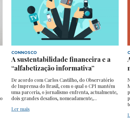
CONNOSCO
A sustentabilidade financeira e a
“alfabetização informativa”
De acordo com Carlos Castilho, do Observatório
N
de Imprensa do Brasil, com o qual o CPI mantém
M
uma parceria, o jornalismo enfrenta, actualmente,
p
do
dois grandes desafios, nomeadamente,...
p
t
Ler mais
L