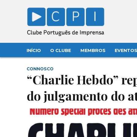
INÍCIO
O CLUBE
MEMBROS
EVENTO
CONNOSCO
“Charlie Hebdo” rep
do julgamento do at