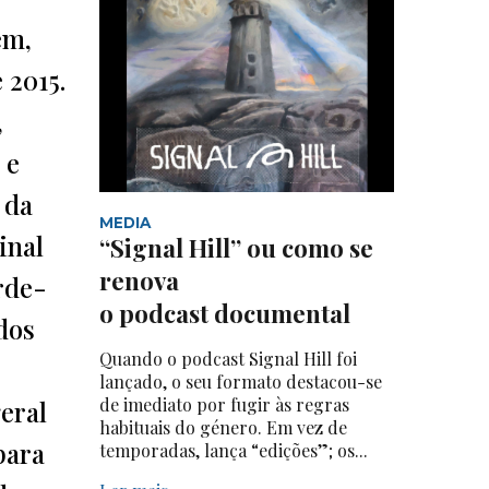
ém,
 2015.
,
 e
 da
MEDIA
inal
“Signal Hill” ou como se
renova
rde-
o podcast documental
dos
Quando o podcast Signal Hill foi
lançado, o seu formato destacou-se
de imediato por fugir às regras
eral
habituais do género. Em vez de
para
temporadas, lança “edições”; os...