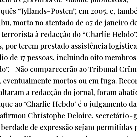
rquês “Jyllands-Posten”, em 2005, e, tamb
u, morto no atentado de 07 de janeiro de
 terrorista à redacção do “Charlie Hebdo”
, por terem prestado assistência logística
dio de 17 pessoas, incluindo oito membros
bdo”. Não comparecerão ao Tribunal Crim
us, eventualmente mortos ou em fuga. Reco
saltaram a redacção do jornal, foram abati
aque ao ‘Charlie Hebdo’ é o julgamento da
afirmou Christophe Deloire, secretário-g
liberdade de expressão sejam permitidas 