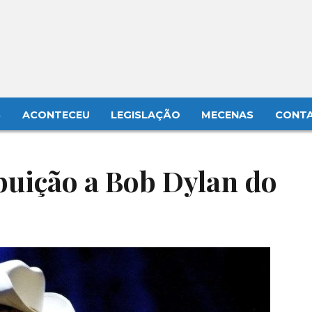
S
ACONTECEU
LEGISLAÇÃO
MECENAS
CONT
buição a Bob Dylan do