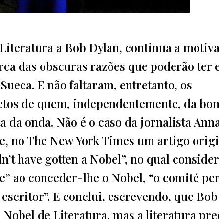
Literatura a Bob Dylan, continua a motiva
ca das obscuras razões que poderão ter 
ueca. E não faltaram, entretanto, os
ectos de quem, independentemente, da bo
ta da onda. Não é o caso da jornalista Ann
e, no The New York Times um artigo origi
n’t have gotten a Nobel”, no qual conside
te” ao conceder-lhe o Nobel, “o comité pe
scritor”. E conclui, escrevendo, que Bob
Nobel de Literatura, mas a literatura pre