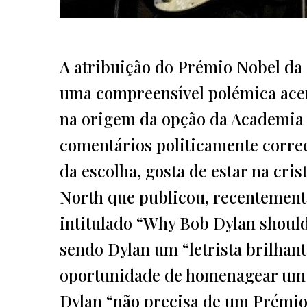
A atribuição do Prémio Nobel da 
uma compreensível polémica acer
na origem da opção da Academia S
comentários politicamente corr
da escolha, gosta de estar na cris
North que publicou, recentement
intitulado “Why Bob Dylan should
sendo Dylan um “letrista brilhan
oportunidade de homenagear um e
Dylan “não precisa de um Prémio 