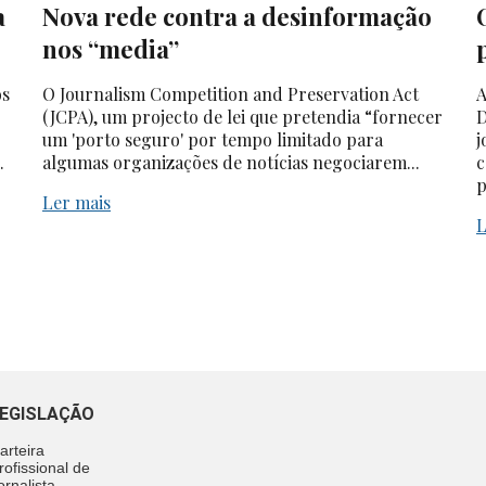
a
Nova rede contra a desinformação
nos “media”
os
O Journalism Competition and Preservation Act
A
(JCPA), um projecto de lei que pretendia “fornecer
D
um 'porto seguro' por tempo limitado para
j
.
algumas organizações de notícias negociarem...
c
p
Ler mais
L
EGISLAÇÃO
arteira
rofissional de
ornalista