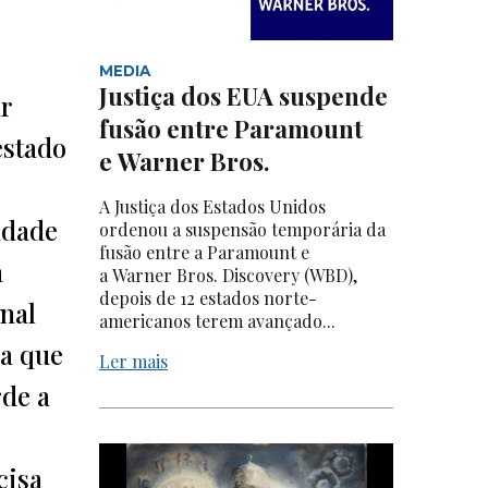
MEDIA
Justiça dos EUA suspende
r
fusão entre Paramount
estado
e Warner Bros.
A Justiça dos Estados Unidos
ndade
ordenou a suspensão temporária da
fusão entre a Paramount e
a
a Warner Bros. Discovery (WBD),
depois de 12 estados norte-
nal
americanos terem avançado...
ra que
Ler mais
rde a
cisa