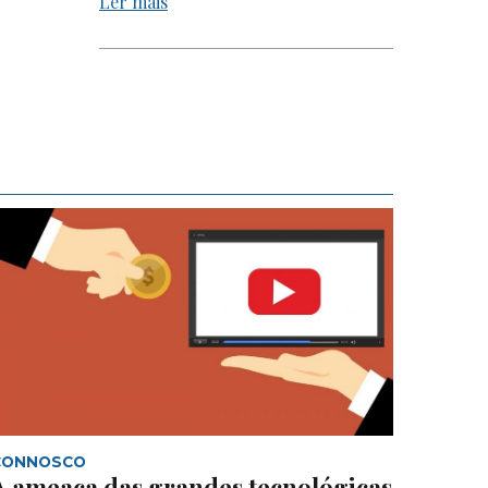
Ler mais
CONNOSCO
A ameaça das grandes tecnológicas