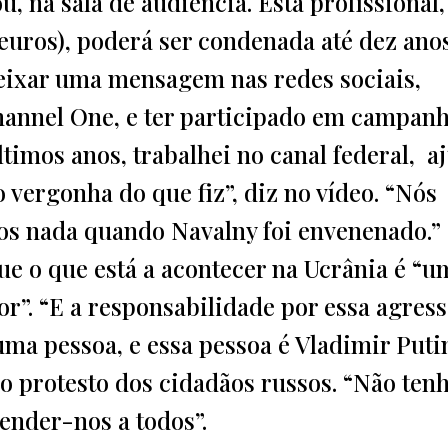
u, na sala de audiência. Esta profissional,
 euros), poderá ser condenada até dez ano
deixar uma mensagem nas redes sociais,
hannel One, e ter participado em campan
timos anos, trabalhei no canal federal, a
vergonha do que fiz”, diz no vídeo. “Nós
os nada quando Navalny foi envenenado.”
ue o que está a acontecer na Ucrânia é “u
or”. “E a responsabilidade por essa agres
uma pessoa, e essa pessoa é Vladimir Putin
 ao protesto dos cidadãos russos. “Não te
ender-nos a todos”.