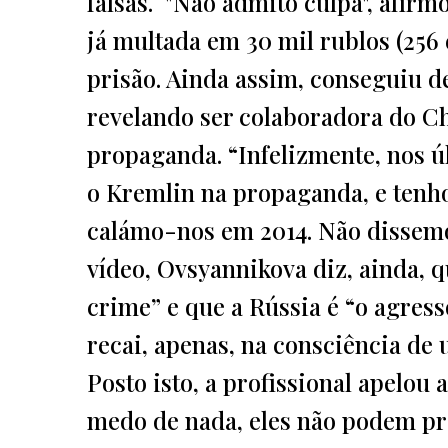
falsas. "Não admito culpa", afirmo
já multada em 30 mil rublos (256
prisão. Ainda assim, conseguiu 
revelando ser colaboradora do C
propaganda. “Infelizmente, nos úl
o Kremlin na propaganda, e tenho 
calámo-nos em 2014. Não dissem
vídeo, Ovsyannikova diz, ainda, q
crime” e que a Rússia é “o agress
recai, apenas, na consciência de 
Posto isto, a profissional apelou
medo de nada, eles não podem pr