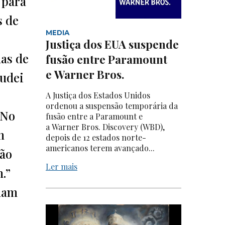
 para
s de
MEDIA
Justiça dos EUA suspende
has de
fusão entre Paramount
e Warner Bros.
judei
A Justiça dos Estados Unidos
ordenou a suspensão temporária da
 No
fusão entre a Paramount e
a Warner Bros. Discovery (WBD),
m
depois de 12 estados norte-
americanos terem avançado...
são
Ler mais
.”
nham