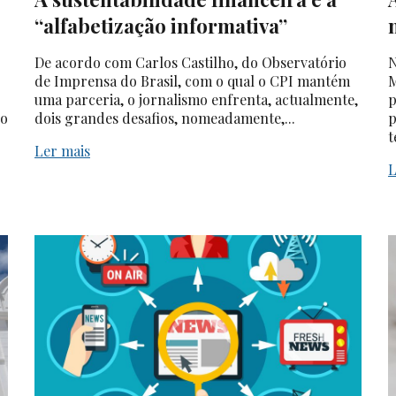
“alfabetização informativa”
De acordo com Carlos Castilho, do Observatório
N
de Imprensa do Brasil, com o qual o CPI mantém
M
uma parceria, o jornalismo enfrenta, actualmente,
p
do
dois grandes desafios, nomeadamente,...
p
t
Ler mais
L