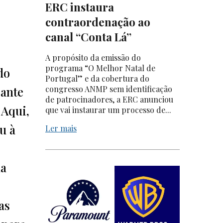
ERC instaura
contraordenação ao
canal “Conta Lá”
A propósito da emissão do
programa “O Melhor Natal de
do
Portugal” e da cobertura do
rante
congresso ANMP sem identificação
de patrocinadores, a ERC anunciou
 Aqui,
que vai instaurar um processo de...
u à
Ler mais
na
as