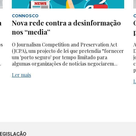
CONNOSCO
a
Nova rede contra a desinformação
nos “media”
os
O Journalism Competition and Preservation Act
A
(JCPA), um projecto de lei que pretendia “fornecer
D
um 'porto seguro' por tempo limitado para
j
.
algumas organizações de notícias negociarem...
c
p
Ler mais
L
EGISLAÇÃO