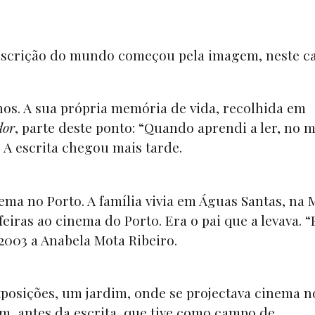
descrição do mundo começou pela imagem, neste c
os. A sua própria memória de vida, recolhida em
dor
, parte deste ponto: “Quando aprendi a ler, no
” A escrita chegou mais tarde.
ma no Porto. A família vivia em Águas Santas, na M
eiras ao cinema do Porto. Era o pai que a levava. “
2003 a Anabela Mota Ribeiro.
xposições, um jardim, onde se projectava cinema n
, antes da escrita, que tive como campo de