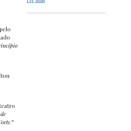
Ler mais
pelo
tado
incípio
ltou
teatro
ude
Norte
.”