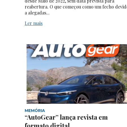
desde Maio de 2022, sem data prevista para
reabertura. O que começou como um fecho devid
a alegadas...
Ler mais
MEMÓRIA
“AutoGear” lança revista em
formato digital