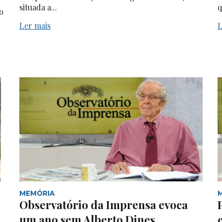
situada a...
q
o
Ler mais
L
MEMÓRIA
Observatório da Imprensa evoca
um ano sem Alberto Dines