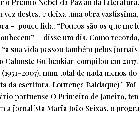
r o Prémio Nobel da Paz ao da Literatura.
 vez destes, e deixa uma obra vastíssima,
ra - pouco lida: “Poucos são os que me l
conhecem” - disse um dia. Como recorda,
 “a sua vida passou também pelos jornais
ão Calouste Gulbenkian compilou em 2017,
s (1951-2007), num total de nada menos do
ta da escritora, Lourença Baldaque).” Foi
diário portuense O Primeiro de Janeiro, te
 a jornalista Maria João Seixas, o prog