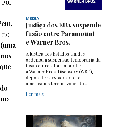
 Foi
MEDIA
êem,
Justiça dos EUA suspende
fusão entre Paramount
 no
e Warner Bros.
 (uma
A Justiça dos Estados Unidos
 nos
ordenou a suspensão temporária da
 que
fusão entre a Paramount e
a Warner Bros. Discovery (WBD),
depois de 12 estados norte-
americanos terem avançado...
ndo
Ler mais
rama