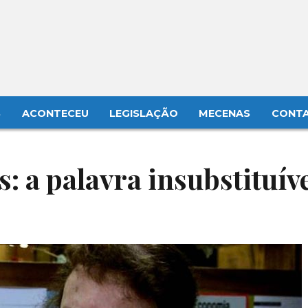
S
ACONTECEU
LEGISLAÇÃO
MECENAS
CONT
: a palavra insubstituíve