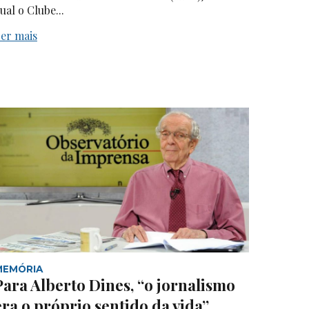
ual o Clube...
er mais
MEMÓRIA
Para Alberto Dines, “o jornalismo
era o próprio sentido da vida”