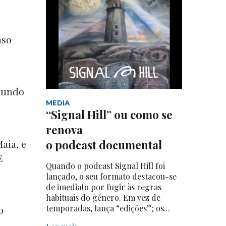
aso
 mundo
MEDIA
“Signal Hill” ou como se
renova
aia, e
o podcast documental
E
Quando o podcast Signal Hill foi
lançado, o seu formato destacou-se
de imediato por fugir às regras
habituais do género. Em vez de
temporadas, lança “edições”; os...
o