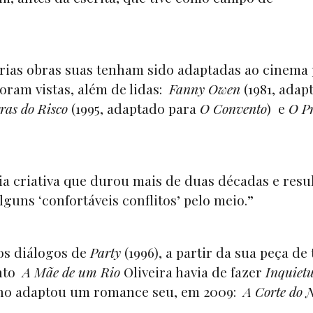
rias obras suas tenham sido adaptadas ao cinema 
foram vistas, além de lidas:
Fanny Owen
(1981, adap
ras do Risco
(1995, adaptado para
O Convento
) e
O Pr
eria criativa que durou mais de duas décadas e resu
guns ‘confortáveis conflitos’ pelo meio.”
 os diálogos de
Party
(1996), a partir da sua peça de 
onto
A Mãe de um Rio
Oliveira havia de fazer
Inquiet
elho adaptou um romance seu, em 2009:
A Corte do 