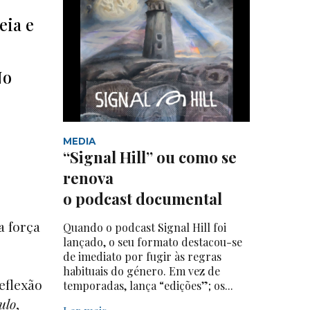
eia e
No
MEDIA
“Signal Hill” ou como se
renova
o podcast documental
a força
Quando o podcast Signal Hill foi
lançado, o seu formato destacou-se
de imediato por fugir às regras
habituais do género. Em vez de
eflexão
temporadas, lança “edições”; os...
ulo
,