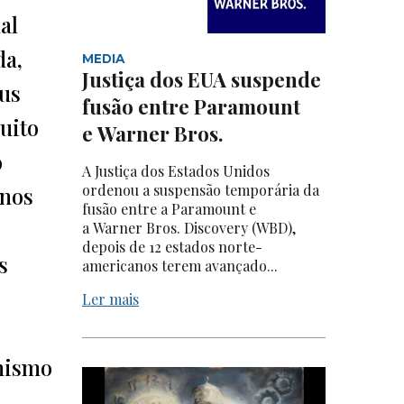
al
da,
MEDIA
Justiça dos EUA suspende
eus
fusão entre Paramount
uito
e Warner Bros.
o
A Justiça dos Estados Unidos
ordenou a suspensão temporária da
enos
fusão entre a Paramount e
a Warner Bros. Discovery (WBD),
depois de 12 estados norte-
s
americanos terem avançado...
Ler mais
inismo