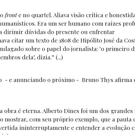
no
front
e no quartel. Aliava visão crítica e honestid
s humanísticos. Era um ser humano com raízes pro
ra dirimir dúvidas do presente ou enfrentar
va citar um texto de 1808 de Hipólito José da Cos
ndagado sobre o papel do jornalista: ‘o primeiro 
bros dela’, dizia.” (...)
ão - e anunciando o próximo - Bruno Thys afirma
ua obra é eterna. Alberto Dines foi um dos grande
do mostrar, com seu próprio exemplo, que a pauta 
bvertida ininterruptamente e entender a evolução