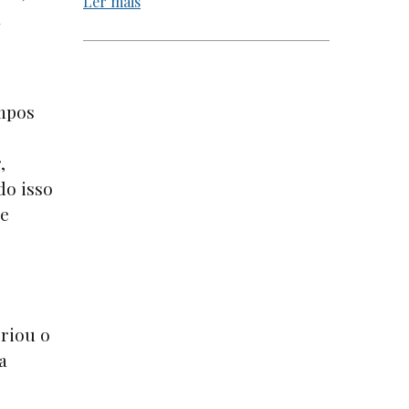
Ler mais
á
mpos
o
,
do isso
de
criou o
a