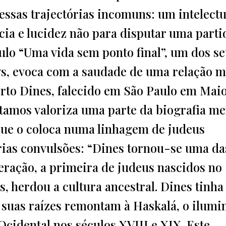
essas trajectórias incomuns: um intelectu
ncia e lucidez não para disputar uma parti
tulo “Uma vida sem ponto final”, um dos s
s, evoca com a saudade de uma relação m
erto Dines, falecido em São Paulo em Mai
citamos valoriza uma parte da biografia m
que o coloca numa linhagem de judeus
ias convulsões: “Dines tornou-se uma da
geração, a primeira de judeus nascidos no
is, herdou a cultura ancestral. Dines tinha
 suas raízes remontam à Haskalá, o ilum
Ocidental nos séculos XVIII e XIX. Este