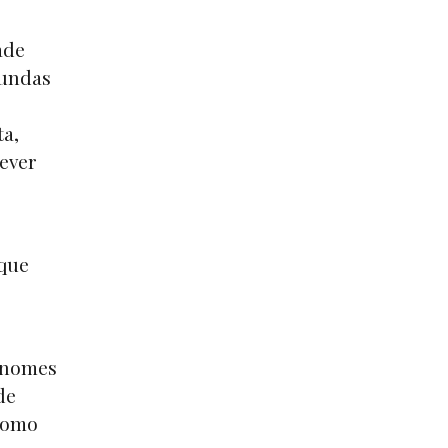
ade
fundas
ta,
dever
 que
s nomes
de
 como