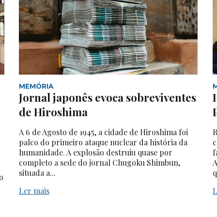
MEMÓRIA
Jornal japonês evoca sobreviventes
de Hiroshima
A 6 de Agosto de 1945, a cidade de Hiroshima foi
R
palco do primeiro ataque nuclear da história da
c
humanidade. A explosão destruiu quase por
f
completo a sede do jornal Chugoku Shimbun,
A
situada a...
q
o
Ler mais
L