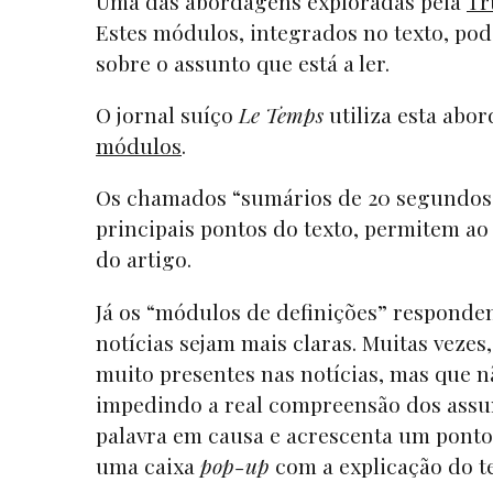
Uma das abordagens exploradas pela
Tr
Estes módulos, integrados no texto, po
sobre o assunto que está a ler.
O jornal suíço
Le Temps
utiliza esta abo
módulos
.
Os chamados “sumários de 20 segundos”
principais pontos do texto, permitem ao 
do artigo.
Já os “módulos de definições” responde
notícias sejam mais claras. Muitas vezes
muito presentes nas notícias, mas que n
impedindo a real compreensão dos assun
palavra em causa e acrescenta um ponto 
uma caixa
pop-up
com a explicação do t