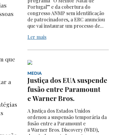
programa “O Melhor Natal de
ias
Portugal” e da cobertura do
ssoas
congresso ANMP sem identificação
de patrocinadores, a ERC anunciou
que vai instaurar um processo de...
Ler mais
am que
MEDIA
Justiça dos EUA suspende
tar a
fusão entre Paramount
e Warner Bros.
atégias
A Justiça dos Estados Unidos
as
ordenou a suspensão temporária da
fusão entre a Paramount e
a Warner Bros. Discovery (WBD),