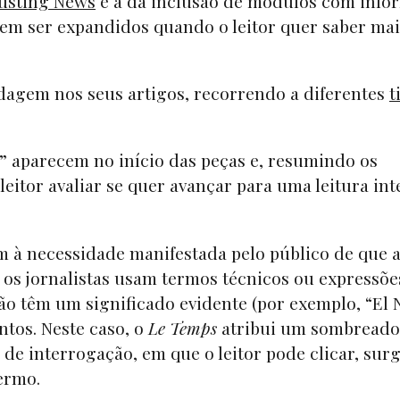
usting News
é a da inclusão de módulos com info
dem ser expandidos quando o leitor quer saber mai
rdagem nos seus artigos, recorrendo a diferentes
t
 aparecem no início das peças e, resumindo os
leitor avaliar se quer avançar para uma leitura int
m à necessidade manifestada pelo público de que 
, os jornalistas usam termos técnicos ou expressõe
ão têm um significado evidente (por exemplo, “El N
tos. Neste caso, o
Le Temps
atribui um sombreado
de interrogação, em que o leitor pode clicar, sur
ermo.