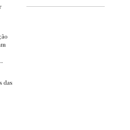
r
ção
ram
..
s das