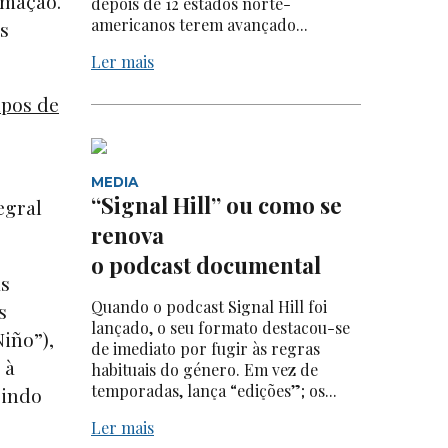
rmação.
depois de 12 estados norte-
americanos terem avançado...
s
Ler mais
ipos de
MEDIA
“Signal Hill” ou como se
egral
renova
o podcast documental
as
Quando o podcast Signal Hill foi
s
lançado, o seu formato destacou-se
iño”),
de imediato por fugir às regras
 à
habituais do género. Em vez de
temporadas, lança “edições”; os...
gindo
Ler mais