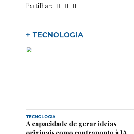
Partilhar:
+ TECNOLOGIA
TECNOLOGIA
A capacidade de gerar ideias
originais como contraponto à IA