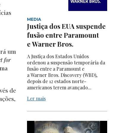
e
ícias
MEDIA
Justiça dos EUA suspende
fusão entre Paramount
e Warner Bros.
erá um
A Justiça dos Estados Unidos
t for
ordenou a suspensão temporária da
uma
fusão entre a Paramount e
a Warner Bros. Discovery (WBD),
depois de 12 estados norte-
americanos terem avançado...
vés de
ações,
Ler mais