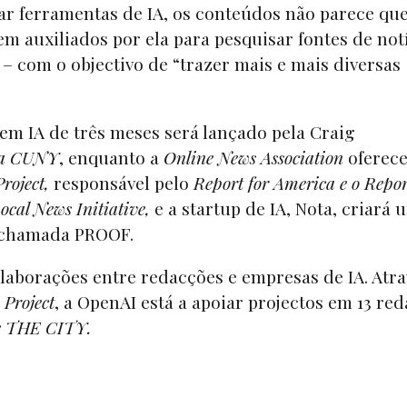
zar ferramentas de IA, os conteúdos não parece qu
m auxiliados por ela para pesquisar fontes de not
– com o objectivo de “trazer mais e mais diversas
em IA de três meses será lançado pela Craig
 da CUNY
, enquanto a
Online News Association
oferec
roject,
responsável pelo
Report for America e o Repor
ocal News Initiative,
e a startup de IA, Nota, criará 
o chamada PROOF.
olaborações entre redacções e empresas de IA. Atra
Project
, a OpenAI está a apoiar projectos em 13 red
 e THE CITY.