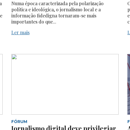
a
Numa época caracterizada pela polarização
O
política e ideológica, o jornalismo local e a
p
 e
informação fidedigna tornaram-se mais
e
importantes do que...
c
Ler mais
L
FÓRUM
Jornalismo digital deve privilegiar