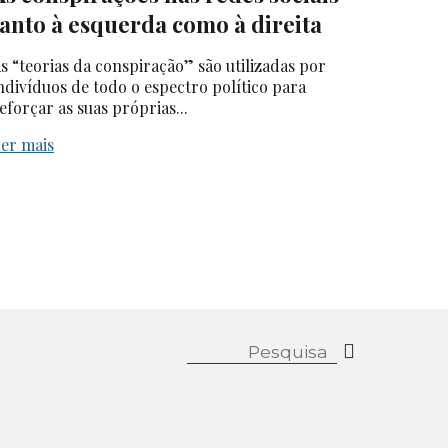
tanto à esquerda como à direita
s “teorias da conspiração” são utilizadas por
ndivíduos de todo o espectro político para
eforçar as suas próprias...
er mais