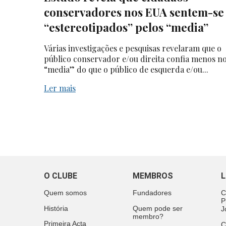
conservadores nos EUA sentem-se
“estereotipados” pelos “media”
Várias investigações e pesquisas revelaram que o
público conservador e/ou direita confia menos n
“media” do que o público de esquerda e/ou...
Ler mais
O CLUBE
MEMBROS
L
Quem somos
Fundadores
C
P
História
Quem pode ser
J
membro?
Primeira Acta
C