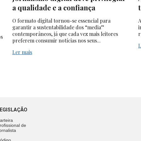
a qualidade e a confiança
O formato digital tornou-se essencial para
A
garantir a sustentabilidade dos “media”
i
contemporâneos, já que cada vez mais leitores
r
os
preferem consumir notícias nos seus...
L
Ler mais
EGISLAÇÃO
arteira
rofissional de
ornalista
ódigo