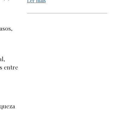
Ler mais
asos,
l,
s entre
iqueza