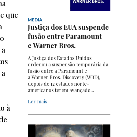
na
de que
MEDIA
a
Justiça dos EUA suspende
fusão entre Paramount
 o
e Warner Bros.
 a
A Justiça dos Estados Unidos
tos
ordenou a suspensão temporária da
fusão entre a Paramount e
 a
a Warner Bros. Discovery (WBD),
depois de 12 estados norte-
americanos terem avançado...
Ler mais
o à
 de