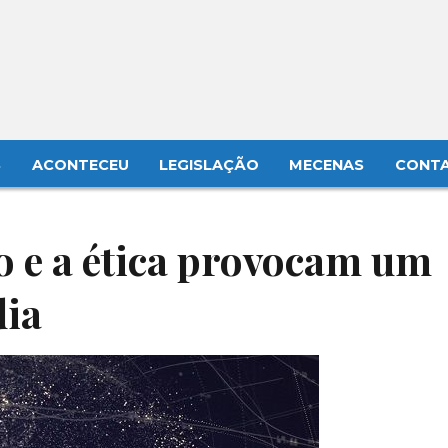
S
ACONTECEU
LEGISLAÇÃO
MECENAS
CONT
 e a ética provocam um
dia