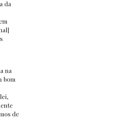
a da
 em
nal]
os
ca na
um bom
ei,
mente
smos de
.