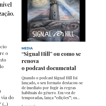
nível
zação.
ício
MEDIA
re o
“Signal Hill” ou como se
nto
renova
do
o podcast documental
Quando o podcast Signal Hill foi
lançado, o seu formato destacou-se
de imediato por fugir às regras
m
habituais do género. Em vez de
 via do
temporadas, lança “edições”; os...
(...)