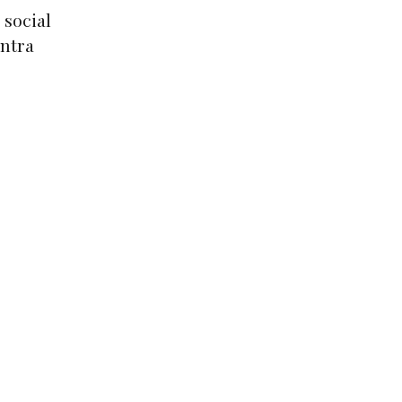
 social
ontra