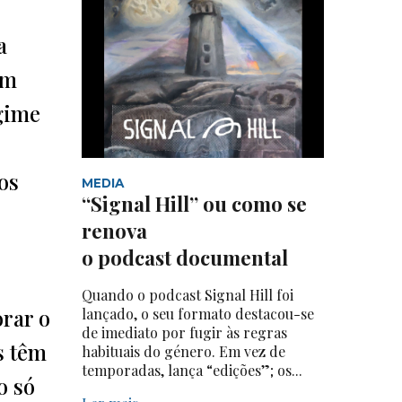
a
êm
egime
os
MEDIA
“Signal Hill” ou como se
renova
o podcast documental
Quando o podcast Signal Hill foi
rar o
lançado, o seu formato destacou-se
de imediato por fugir às regras
s têm
habituais do género. Em vez de
temporadas, lança “edições”; os...
o só