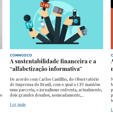
CONNOSCO
A sustentabilidade financeira e a
“alfabetização informativa”
De acordo com Carlos Castilho, do Observatório
N
de Imprensa do Brasil, com o qual o CPI mantém
M
uma parceria, o jornalismo enfrenta, actualmente,
p
do
dois grandes desafios, nomeadamente,...
p
t
Ler mais
L