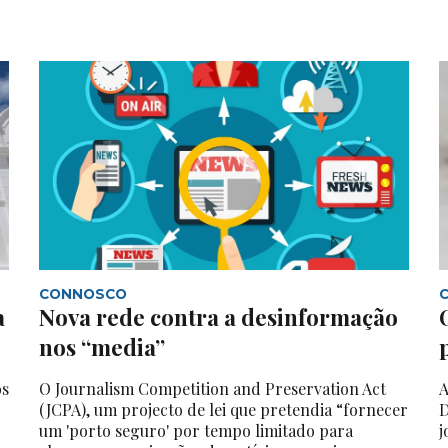
CONNOSCO
a
Nova rede contra a desinformação
nos “media”
os
O Journalism Competition and Preservation Act
A
(JCPA), um projecto de lei que pretendia “fornecer
D
um 'porto seguro' por tempo limitado para
j