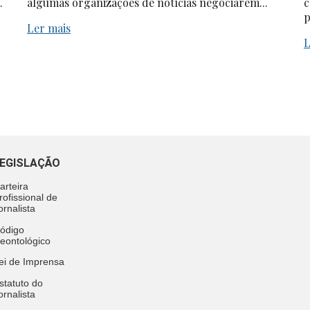
.
algumas organizações de notícias negociarem...
c
p
Ler mais
L
EGISLAÇÃO
arteira
rofissional de
ornalista
ódigo
eontológico
ei de Imprensa
statuto do
ornalista