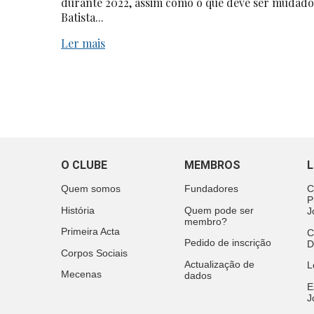
durante 2022, assim como o que deve ser mudado
Batista...
Ler mais
O CLUBE
MEMBROS
L
Quem somos
Fundadores
C
P
História
Quem pode ser
J
membro?
Primeira Acta
C
Pedido de inscrição
D
Corpos Sociais
Actualização de
L
Mecenas
dados
E
J