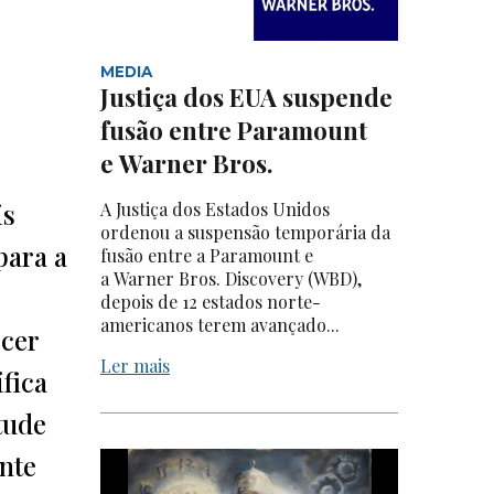
MEDIA
Justiça dos EUA suspende
fusão entre Paramount
e Warner Bros.
is
A Justiça dos Estados Unidos
ordenou a suspensão temporária da
para a
fusão entre a Paramount e
a Warner Bros. Discovery (WBD),
depois de 12 estados norte-
americanos terem avançado...
rcer
Ler mais
ifica
tude
ante