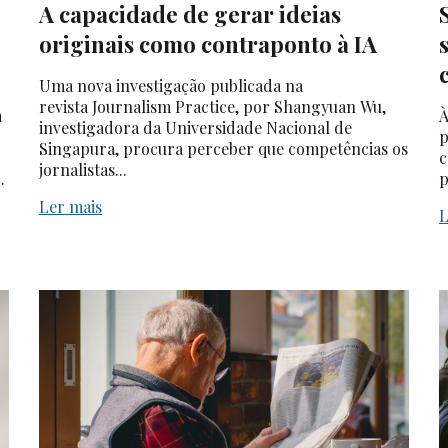
A capacidade de gerar ideias
originais como contraponto à IA
Uma nova investigação publicada na
revista Journalism Practice, por Shangyuan Wu,
m
À
investigadora da Universidade Nacional de
p
Singapura, procura perceber que competências os
c
jornalistas...
.
p
Ler mais
L