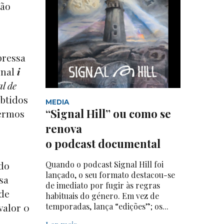
são
pressa
rnal
i
l de
obtidos
MEDIA
“Signal Hill” ou como se
termos
renova
o podcast documental
ndo
Quando o podcast Signal Hill foi
lançado, o seu formato destacou-se
sa
de imediato por fugir às regras
 de
habituais do género. Em vez de
valor 0
temporadas, lança “edições”; os...