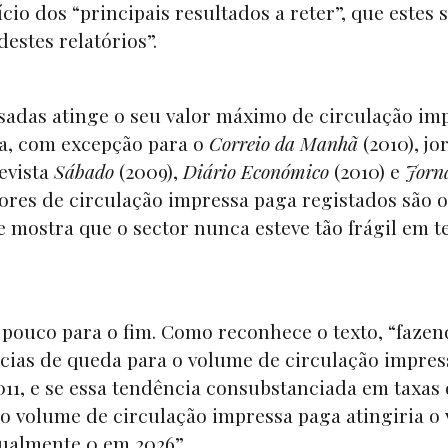
o dos “principais resultados a reter”, que estes 
destes relatórios”.
sadas atinge o seu valor máximo de circulação im
ra, com excepção para o
Correio da Manhã
(2010), jo
evista
Sábado
(2009),
Diário Económico
(2010) e
Jorna
ores de circulação impressa paga registados são 
ue mostra que o sector nunca esteve tão frágil em 
a pouco para o fim. Como reconhece o texto, “faze
ias de queda para o volume de circulação impres
2011, e se essa tendência consubstanciada em taxas
 o volume de circulação impressa paga atingiria o 
gualmente 0 em 2026”.