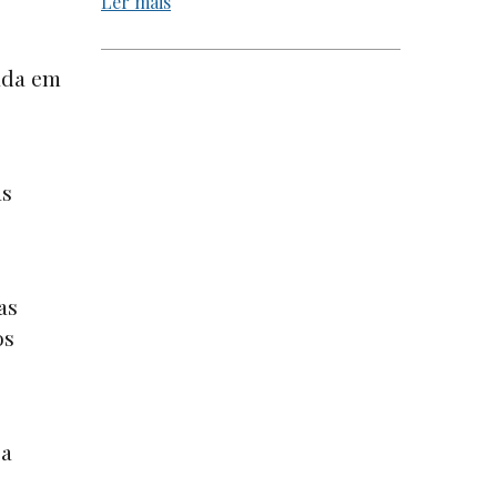
Ler mais
ada em
as
as
os
ra