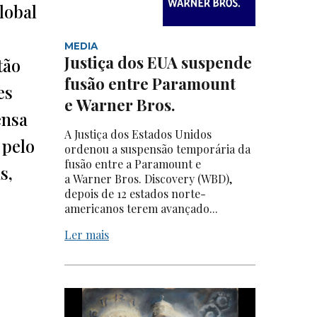
lobal
s
MEDIA
Justiça dos EUA suspende
tão
fusão entre Paramount
es
e Warner Bros.
ensa
A Justiça dos Estados Unidos
 pelo
ordenou a suspensão temporária da
fusão entre a Paramount e
s,
a Warner Bros. Discovery (WBD),
depois de 12 estados norte-
americanos terem avançado...
Ler mais