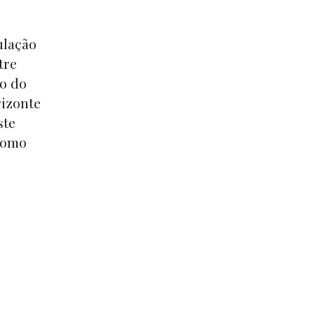
ulação
tre
vo do
rizonte
ste
 como