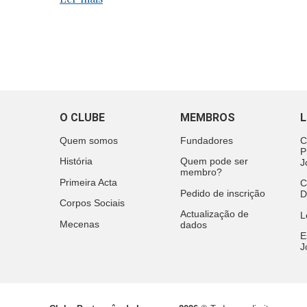
O CLUBE
MEMBROS
L
Quem somos
Fundadores
C
P
História
Quem pode ser
J
membro?
Primeira Acta
C
Pedido de inscrição
D
Corpos Sociais
Actualização de
L
Mecenas
dados
E
J