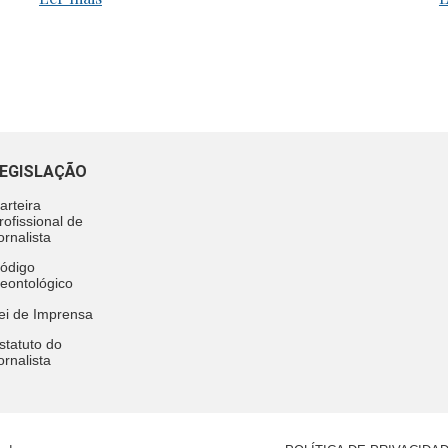
EGISLAÇÃO
arteira
rofissional de
ornalista
ódigo
eontológico
ei de Imprensa
statuto do
ornalista