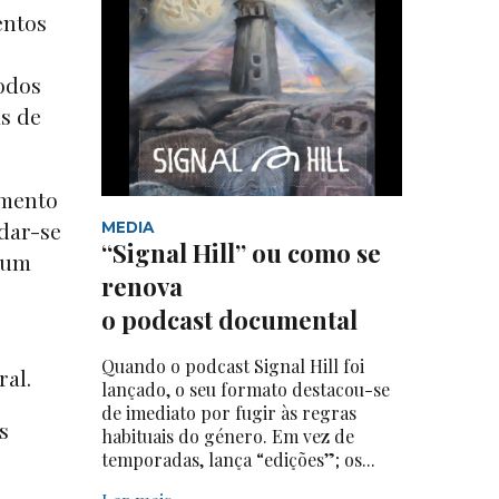
entos
Todos
as de
imento
 dar-se
MEDIA
“Signal Hill” ou como se
 um
renova
o podcast documental
Quando o podcast Signal Hill foi
ral.
lançado, o seu formato destacou-se
de imediato por fugir às regras
s
habituais do género. Em vez de
o
temporadas, lança “edições”; os...