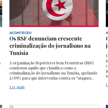
ACONTECEU
Os RSF denunciam crescente
criminalização do jornalismo na
Tunísia
D
j
a
A organização Repórteres Sem Fronteiras (RSF)
c
condenou aquilo que classifica como a
p
criminalização do jornalismo na Tunísia, apelando
s
à ONU para que intervenha contra os “ataques...
L
Ler mais