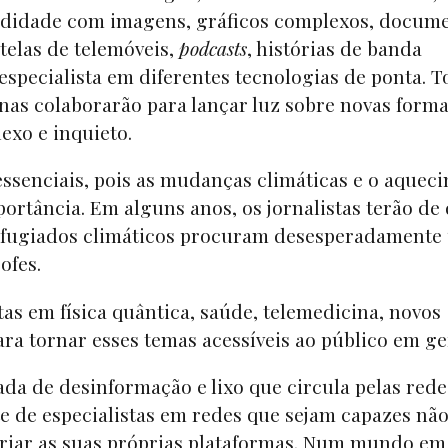
undidade com imagens, gráficos complexos, docum
telas de telemóveis,
podcasts
, histórias de banda
 especialista em diferentes tecnologias de ponta. 
linas colaborarão para lançar luz sobre novas form
xo e inquieto.
essenciais, pois as mudanças climáticas e o aquec
ortância. Em alguns anos, os jornalistas terão de
refugiados climáticos procuram desesperadamente
ofes.
tas em física quântica, saúde, telemedicina, novos
ra tornar esses temas acessíveis ao público em ge
da de desinformação e lixo que circula pelas rede
e de especialistas em redes que sejam capazes nã
riar as suas próprias plataformas. Num mundo em