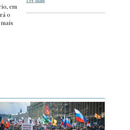
Ler mais
rio, em
rá o
 mais