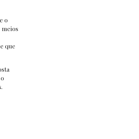
e o
s meios
de que
osta
 o
s.