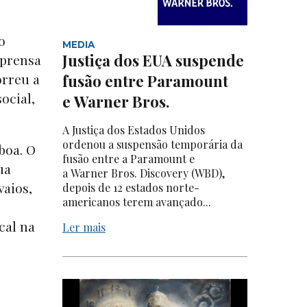
o
MEDIA
Justiça dos EUA suspende
mprensa
orreu a
fusão entre Paramount
ocial,
e Warner Bros.
A Justiça dos Estados Unidos
ordenou a suspensão temporária da
boa. O
fusão entre a Paramount e
ua
a Warner Bros. Discovery (WBD),
vaios,
depois de 12 estados norte-
americanos terem avançado...
cal na
Ler mais