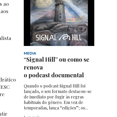
s ao
 aos
lista
MEDIA
“Signal Hill” ou como se
renova
o podcast documental
drático
Quando o podcast Signal Hill foi
NESC
lançado, o seu formato destacou-se
re
de imediato por fugir às regras
habituais do género. Em vez de
temporadas, lança “edições”; os...
tir