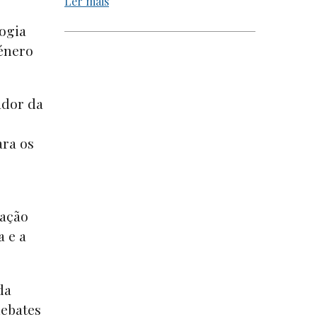
Ler mais
ogia
género
ador da
ara os
cação
a e a
da
debates