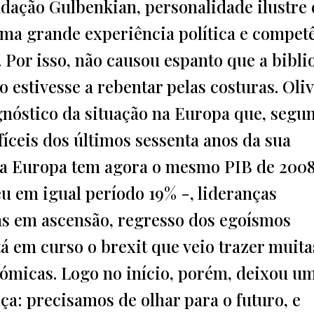
dação Gulbenkian, personalidade ilustre 
uma grande experiência política e compet
 Por isso, não causou espanto que a bibli
estivesse a rebentar pelas costuras. Oliv
gnóstico da situação na Europa que, segu
fíceis dos últimos sessenta anos da sua
– a Europa tem agora o mesmo PIB de 2008
u em igual período 19% -, lideranças
as em ascensão, regresso dos egoísmos
stá em curso o brexit que veio trazer muita
onómicas. Logo no início, porém, deixou u
a: precisamos de olhar para o futuro, e