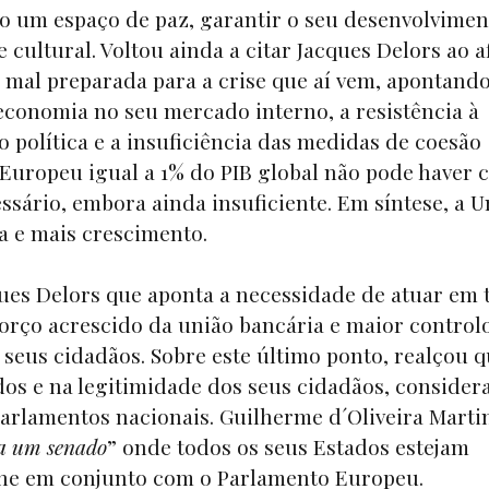
o um espaço de paz, garantir o seu desenvolvimen
e cultural. Voltou ainda a citar Jacques Delors ao 
 mal preparada para a crise que aí vem, apontand
economia no seu mercado interno, a resistência à
o política e a insuficiência das medidas de coesão
uropeu igual a 1% do PIB global não pode haver c
ssário, embora ainda insuficiente. Em síntese, a U
a e mais crescimento.
ques Delors que aponta a necessidade de atuar em 
eforço acrescido da união bancária e maior control
seus cidadãos. Sobre este último ponto, realçou q
dos e na legitimidade dos seus cidadãos, conside
arlamentos nacionais. Guilherme d´Oliveira Martin
ia um senado
” onde todos os seus Estados estejam
lhe em conjunto com o Parlamento Europeu.