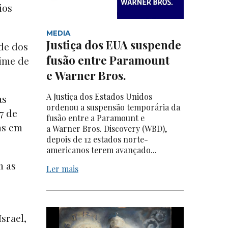
ios
MEDIA
Justiça dos EUA suspende
de dos
fusão entre Paramount
gime de
e Warner Bros.
A Justiça dos Estados Unidos
as
ordenou a suspensão temporária da
7 de
fusão entre a Paramount e
as em
a Warner Bros. Discovery (WBD),
depois de 12 estados norte-
americanos terem avançado...
m as
Ler mais
srael,