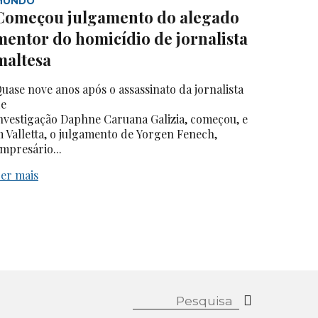
MUNDO
Começou julgamento do alegado
mentor do homicídio de jornalista
maltesa
uase nove anos após o assassinato da jornalista
e
nvestigação Daphne Caruana Galizia, começou, e
 Valletta, o julgamento de Yorgen Fenech,
mpresário...
er mais