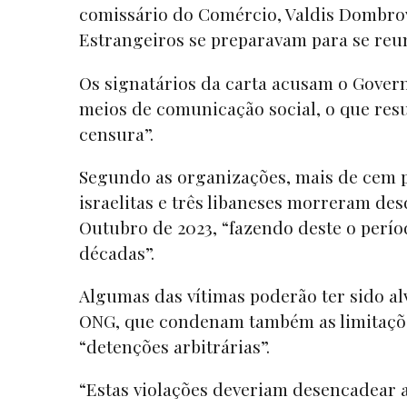
comissário do Comércio, Valdis Dombrov
Estrangeiros se preparavam para se reun
Os signatários da carta acusam o Gover
meios de comunicação social, o que res
censura”.
Segundo as organizações, mais de cem p
israelitas e três libaneses morreram des
Outubro de 2023, “fazendo deste o perí
décadas”.
Algumas das vítimas poderão ter sido alv
ONG, que condenam também as limitações 
“detenções arbitrárias”.
“Estas violações deveriam desencadear a