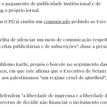
 o pagamento de publicidade institucional e de
ou
o próprio jornal.
as (CPJ) já emitiu um
comunicado
pedindo ao Exec
aelita de silenciar um meio de comunicação respei
ceitas publicitárias e de subscrições”, disse a pres
 Shlomo Karhi, propôs o boicote no seguimento da
cken, em que este afirma que o Executivo de Netan
por aos palestinianos “um regime cruel de
apartheid
”
defendem “a liberdade de imprensa e a liberdade 
overno de decidir não financiar o incitamento con