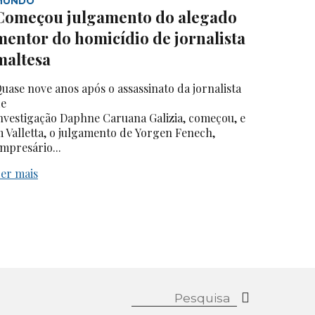
MUNDO
Começou julgamento do alegado
mentor do homicídio de jornalista
maltesa
uase nove anos após o assassinato da jornalista
e
nvestigação Daphne Caruana Galizia, começou, e
 Valletta, o julgamento de Yorgen Fenech,
mpresário...
er mais