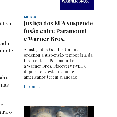
MEDIA
Justiça dos EUA suspende
utivo
fusão entre Paramount
e Warner Bros.
tado
A Justiça dos Estados Unidos
idente-
ordenou a suspensão temporária da
fusão entre a Paramount e
a Warner Bros. Discovery (WBD),
s
depois de 12 estados norte-
yahu
americanos terem avançado...
, nas
Ler mais
de
tra o