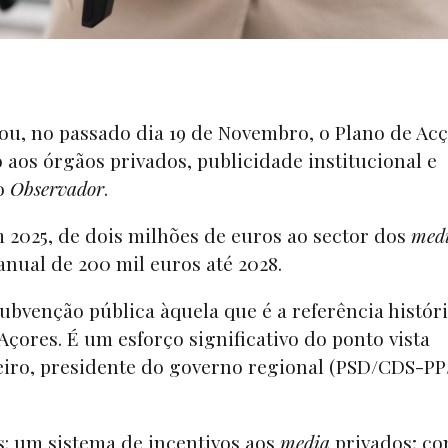
ou, no passado dia 19 de Novembro, o Plano de Ac
 aos órgãos privados, publicidade institucional e
o
Observador
.
m 2025, de dois milhões de euros ao sector dos
med
anual de 200 mil euros até 2028.
ubvenção pública àquela que é a referência histór
çores. É um esforço significativo do ponto vista
eiro, presidente do governo regional (PSD/CDS-PP
s: um sistema de incentivos aos
media
privados; c