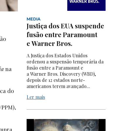
MEDIA
Justiça dos EUA suspende
fusão entre Paramount
ção
e Warner Bros.
A Justiça dos Estados Unidos
ordenou a suspensão temporária da
fusão entre a Paramount e
ia
na
a Warner Bros. Discovery (WBD),
depois de 12 estados norte-
americanos terem avançado...
ica do
Ler mais
/PPM),
ompra