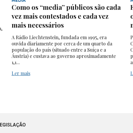
MEDIA
Como os “media” públicos são cada
vez mais contestados e cada vez
mais necessários
a,
A Rádio Liechtenstein, fundada em 1995, era
P
ouvida diariamente por cerca de um quarto da
O
população do país (situado entre a Suíça e a
C
Áustria) e custava ao governo aproximadamente
p
1,1...
a
Ler mais
L
EGISLAÇÃO