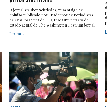
A
d
a
O jornalista Iker Seisdedos, num artigo de
p
opinião publicado nos Cuadernos de Periodistas
d
da APM, parceira do CPI, traça um retrato do
p
estado actual do The Washington Post, um jornal...
L
Ler mais