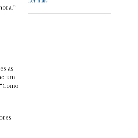
Ler mais
 hora.”
es as
o um
. “Como
tores
o.