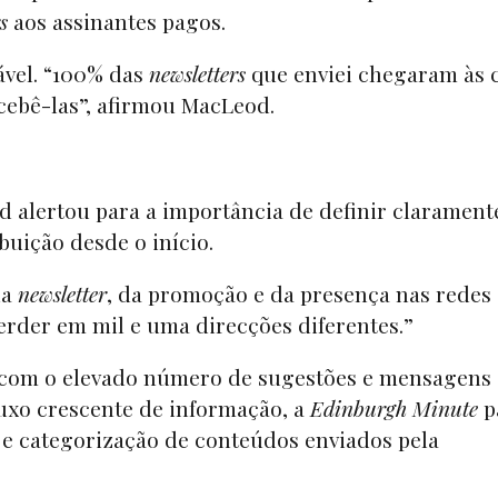
s
aos assinantes pagos.
ável. “100% das
newsletters
que enviei chegaram às 
ecebê-las”, afirmou MacLeod.
d alertou para a importância de definir clarament
ibuição desde o início.
da
newsletter
, da promoção e da presença nas redes
 perder em mil e uma direcções diferentes.”
r com o elevado número de sugestões e mensagens
fluxo crescente de informação, a
Edinburgh Minute
p
 e categorização de conteúdos enviados pela