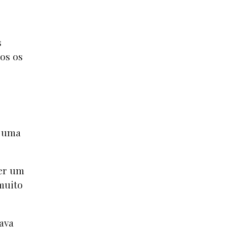
s
os os
, uma
er um
muito
ava