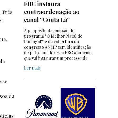
ERC instaura
contraordenação ao
. Três
canal “Conta Lá”
s,
A propósito da emissão do
programa “O Melhor Natal de
que,
Portugal” e da cobertura do
congresso ANMP sem identificação
de patrocinadores, a ERC anunciou
que vai instaurar um processo de...
la
Ler mais
e se
sos da
tícias