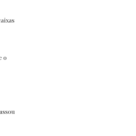
caixas
e o
assou