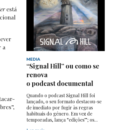
ter
está
cional
rever
r a
MEDIA
“Signal Hill” ou como se
renova
o podcast documental
Quando o podcast Signal Hill foi
tacar-
lançado, o seu formato destacou-se
bres”,
de imediato por fugir às regras
habituais do género. Em vez de
temporadas, lança “edições”; os...