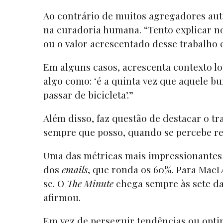
Ao contrário de muitos agregadores aut
na curadoria humana. “Tento explicar 
ou o valor acrescentado desse trabalho q
Em alguns casos, acrescenta contexto loc
algo como: ‘é a quinta vez que aquele bu
passar de bicicleta’.”
Além disso, faz questão de destacar o tr
sempre que posso, quando se percebe re
Uma das métricas mais impressionante
dos
emails
, que ronda os 60%. Para MacLe
se. O
The Minute
chega sempre às sete da 
afirmou.
Em vez de perseguir tendências ou opti