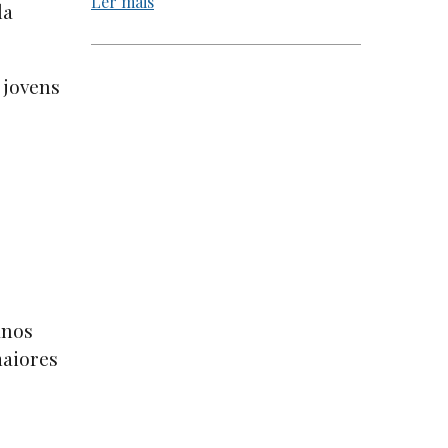
Ler mais
da
 jovens
anos
aiores