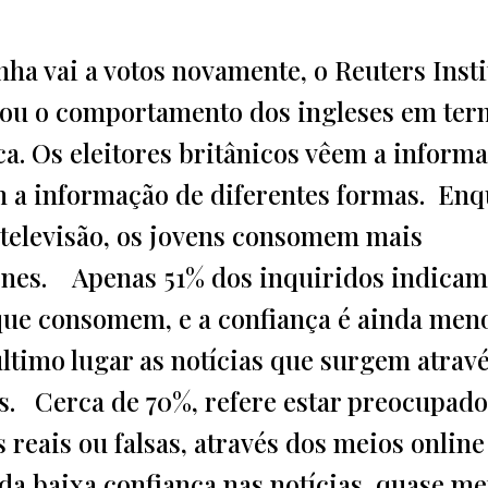
a vai a votos novamente, o Reuters Insti
isou o comportamento dos ingleses em te
a. Os eleitores britânicos vêem a inform
 a informação de diferentes formas. En
televisão, os jovens consomem mais
ones. Apenas 51% dos inquiridos indicam
 que consomem, e a confiança é ainda men
último lugar as notícias que surgem atrav
is. Cerca de 70%, refere estar preocupad
 reais ou falsas, através dos meios online
da baixa confiança nas notícias, quase m