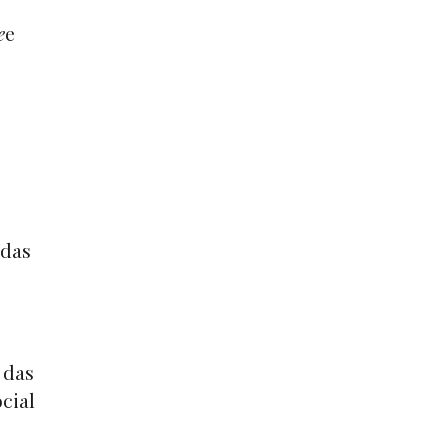
e
e
 das
 das
cial