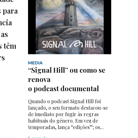
s para
ncia
 as
s têm
rs
MEDIA
“Signal Hill” ou como se
renova
o podcast documental
Quando o podcast Signal Hill foi
lançado, o seu formato destacou-se
de imediato por fugir às regras
habituais do género. Em vez de
temporadas, lança “edições”; os...