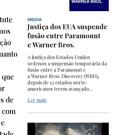
tute
MEDIA
Justiça dos EUA suspende
rmos
fusão entre Paramount
ação
e Warner Bros.
quanto
A Justiça dos Estados Unidos
ordenou a suspensão temporária da
fusão entre a Paramount e
 que
a Warner Bros. Discovery (WBD),
depois de 12 estados norte-
or
americanos terem avançado...
és de
Ler mais
o com
 e
etade