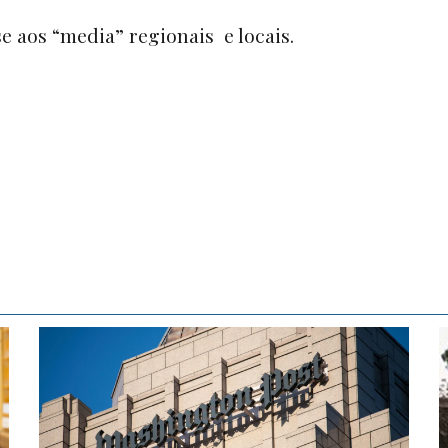
se aos
“media
” regionais e locais.