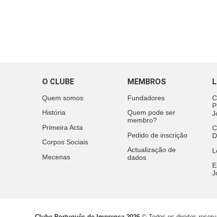
O CLUBE
MEMBROS
L
Quem somos
Fundadores
C
P
História
Quem pode ser
J
membro?
Primeira Acta
C
Pedido de inscrição
D
Corpos Sociais
Actualização de
L
Mecenas
dados
E
J
Clube Português de Imprensa 2026
© Todos os direitos reser