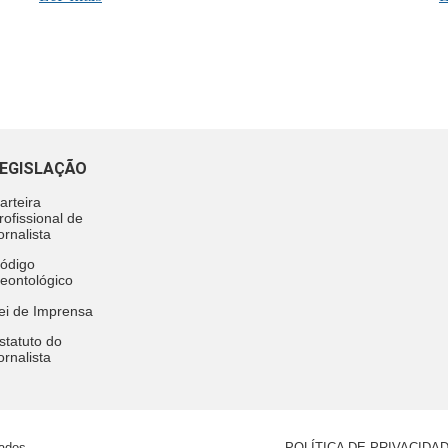
EGISLAÇÃO
arteira
rofissional de
ornalista
ódigo
eontológico
ei de Imprensa
statuto do
ornalista
vados
POLÍTICA DE PRIVACIDA