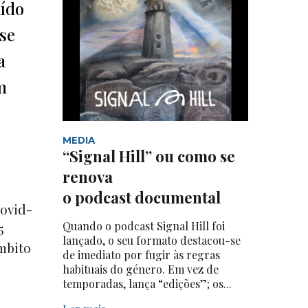
uído
 se
a
m
MEDIA
“Signal Hill” ou como se
renova
o podcast documental
ovid-
Quando o podcast Signal Hill foi
5
lançado, o seu formato destacou-se
mbito
de imediato por fugir às regras
habituais do género. Em vez de
temporadas, lança “edições”; os...