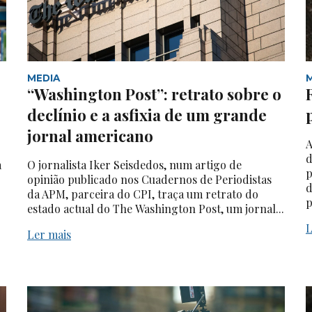
MEDIA
“Washington Post”: retrato sobre o
declínio e a asfixia de um grande
jornal americano
A
d
a
O jornalista Iker Seisdedos, num artigo de
p
opinião publicado nos Cuadernos de Periodistas
d
da APM, parceira do CPI, traça um retrato do
p
estado actual do The Washington Post, um jornal...
L
Ler mais