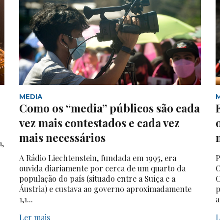
MEDIA
Como os “media” públicos são cada
vez mais contestados e cada vez
mais necessários
a,
A Rádio Liechtenstein, fundada em 1995, era
P
ouvida diariamente por cerca de um quarto da
O
população do país (situado entre a Suíça e a
C
Áustria) e custava ao governo aproximadamente
p
1,1...
a
Ler mais
L