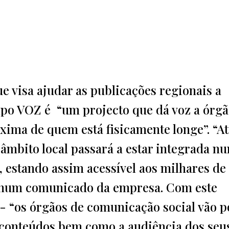
e visa ajudar as publicações regionais a
apo VOZ é “um projecto que dá voz a órgã
xima de quem está fisicamente longe”. “A
 âmbito local passará a estar integrada n
 estando assim acessível aos milhares de
se num comunicado da empresa. Com este
- “os órgãos de comunicação social vão p
s conteúdos bem como a audiência dos seu