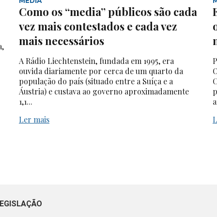
MEDIA
Como os “media” públicos são cada
vez mais contestados e cada vez
mais necessários
a,
A Rádio Liechtenstein, fundada em 1995, era
P
ouvida diariamente por cerca de um quarto da
O
população do país (situado entre a Suíça e a
C
Áustria) e custava ao governo aproximadamente
p
1,1...
a
Ler mais
L
EGISLAÇÃO