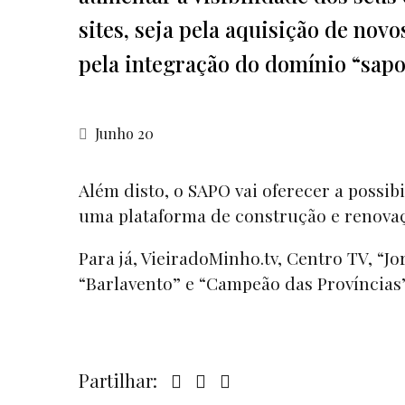
sites, seja pela aquisição de nov
pela integração do domínio “sapo.
Junho 20
Além disto, o SAPO vai oferecer a possi
uma plataforma de construção e renova
Para já,
VieiradoMinho.tv
,
Centro TV,
“
Jo
“Barlavento” e “Campeão das Províncias
Partilhar: