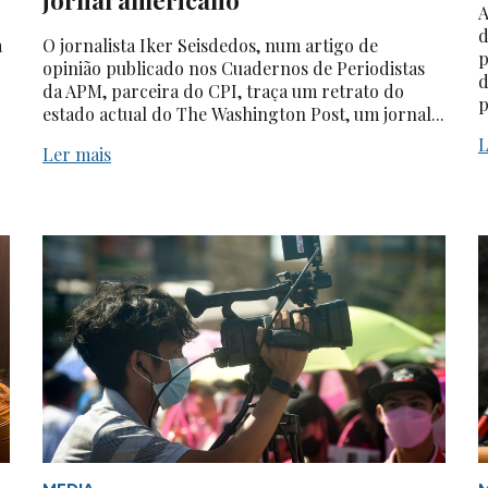
A
d
a
O jornalista Iker Seisdedos, num artigo de
p
opinião publicado nos Cuadernos de Periodistas
d
da APM, parceira do CPI, traça um retrato do
p
estado actual do The Washington Post, um jornal...
L
Ler mais