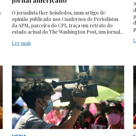
A
d
a
O jornalista Iker Seisdedos, num artigo de
p
opinião publicado nos Cuadernos de Periodistas
d
da APM, parceira do CPI, traça um retrato do
p
estado actual do The Washington Post, um jornal...
L
Ler mais