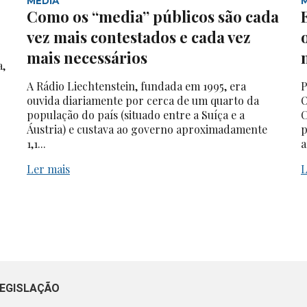
MEDIA
Como os “media” públicos são cada
vez mais contestados e cada vez
mais necessários
a,
A Rádio Liechtenstein, fundada em 1995, era
P
ouvida diariamente por cerca de um quarto da
O
população do país (situado entre a Suíça e a
C
Áustria) e custava ao governo aproximadamente
p
1,1...
a
Ler mais
L
EGISLAÇÃO