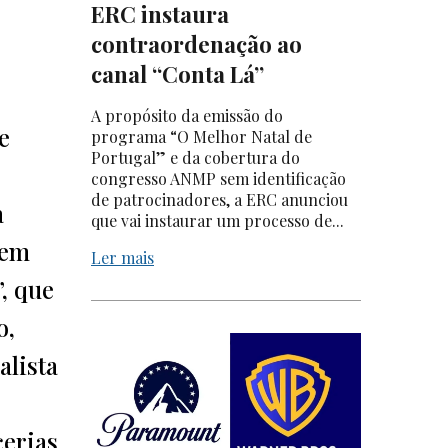
ERC instaura
contraordenação ao
canal “Conta Lá”
A propósito da emissão do
e
programa “O Melhor Natal de
Portugal” e da cobertura do
congresso ANMP sem identificação
de patrocinadores, a ERC anunciou
a
que vai instaurar um processo de...
rem
Ler mais
, que
o,
alista
cerias