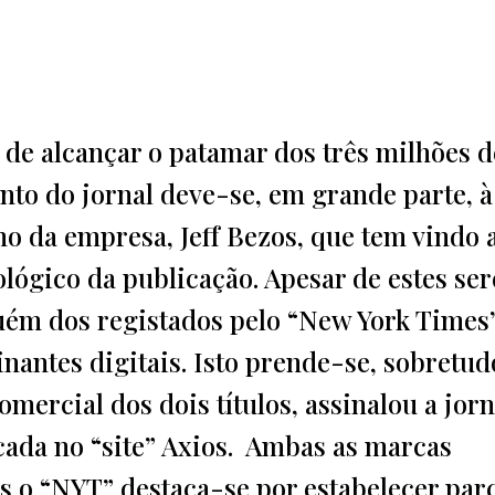
 de alcançar o patamar dos três milhões d
nto do jornal deve-se, em grande parte, à
o da empresa, Jeff Bezos, que tem vindo 
lógico da publicação. Apesar de estes se
uém dos registados pelo “New York Times”
inantes digitais. Isto prende-se, sobretud
mercial dos dois títulos, assinalou a jorn
cada no “site” Axios. Ambas as marcas
as o “NYT” destaca-se por estabelecer par