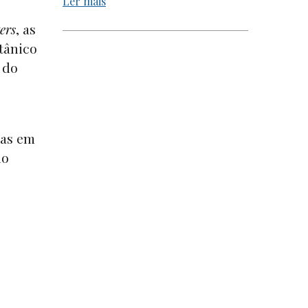
Ler mais
ers
, as
tânico
 do
ias em
no