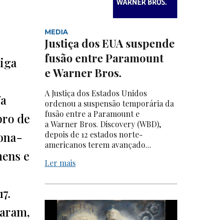
MEDIA
Justiça dos EUA suspende
fusão entre Paramount
tiga
e Warner Bros.
A Justiça dos Estados Unidos
Wa
ordenou a suspensão temporária da
fusão entre a Paramount e
bro de
a Warner Bros. Discovery (WBD),
iona-
depois de 12 estados norte-
americanos terem avançado...
mens e
Ler mais
7.
naram,