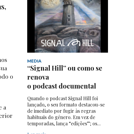
s,
mos
MEDIA
“Signal Hill” ou como se
sua
renova
odo o
o podcast documental
Quando o podcast Signal Hill foi
lançado, o seu formato destacou-se
e a
de imediato por fugir às regras
erior
habituais do género. Em vez de
temporadas, lança “edições”; os...