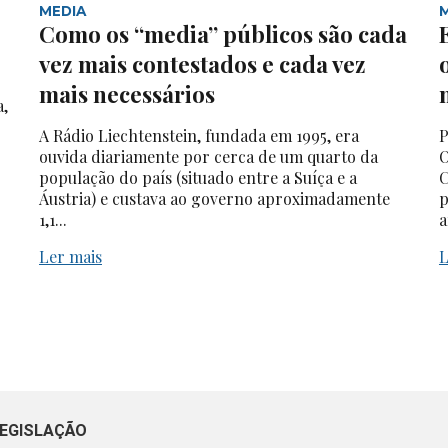
MEDIA
Como os “media” públicos são cada
vez mais contestados e cada vez
mais necessários
a,
A Rádio Liechtenstein, fundada em 1995, era
P
ouvida diariamente por cerca de um quarto da
O
população do país (situado entre a Suíça e a
C
Áustria) e custava ao governo aproximadamente
p
1,1...
a
Ler mais
L
EGISLAÇÃO