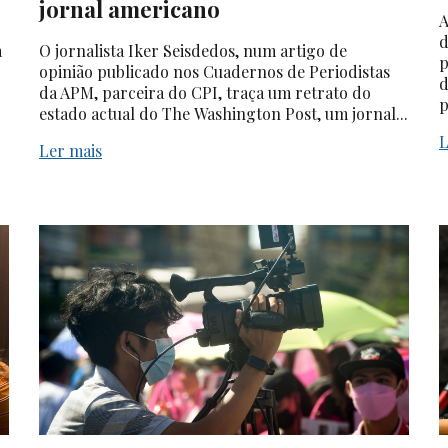
jornal americano
A
d
a
O jornalista Iker Seisdedos, num artigo de
p
opinião publicado nos Cuadernos de Periodistas
d
da APM, parceira do CPI, traça um retrato do
p
estado actual do The Washington Post, um jornal...
L
Ler mais