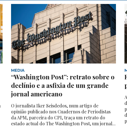
MEDIA
“Washington Post”: retrato sobre o
declínio e a asfixia de um grande
jornal americano
A
d
a
O jornalista Iker Seisdedos, num artigo de
p
opinião publicado nos Cuadernos de Periodistas
d
da APM, parceira do CPI, traça um retrato do
p
estado actual do The Washington Post, um jornal...