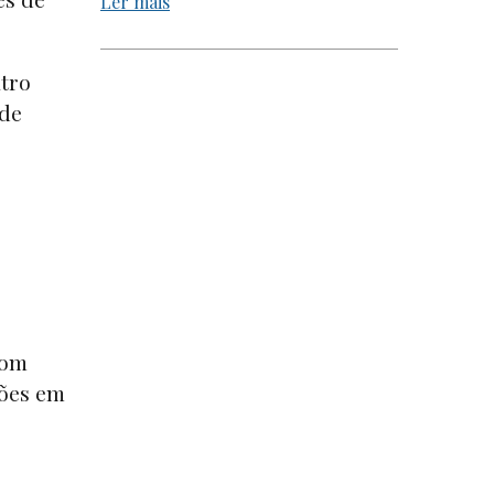
Ler mais
tro
 de
com
ções em