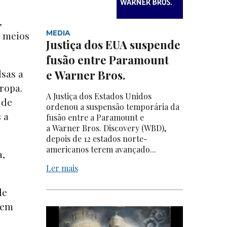
,
s meios
MEDIA
Justiça dos EUA suspende
fusão entre Paramount
lsas a
e Warner Bros.
ropa.
A Justiça dos Estados Unidos
 de
ordenou a suspensão temporária da
 a
fusão entre a Paramount e
a Warner Bros. Discovery (WBD),
depois de 12 estados norte-
americanos terem avançado...
a,
Ler mais
de
 em