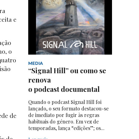
ra
eita e
ação
no, o
quatro
MEDIA
isão
“Signal Hill” ou como se
renova
o podcast documental
Quando o podcast Signal Hill foi
lançado, o seu formato destacou-se
ede de
de imediato por fugir às regras
habituais do género. Em vez de
temporadas, lança “edições”; os...
és de