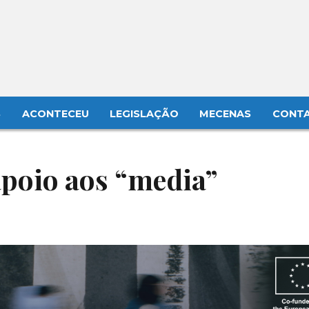
S
ACONTECEU
LEGISLAÇÃO
MECENAS
CONT
poio aos “media”