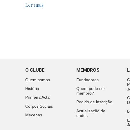
Ler mais
O CLUBE
MEMBROS
L
Quem somos
Fundadores
C
P
História
Quem pode ser
J
membro?
Primeira Acta
C
Pedido de inscrição
D
Corpos Sociais
Actualização de
L
Mecenas
dados
E
J