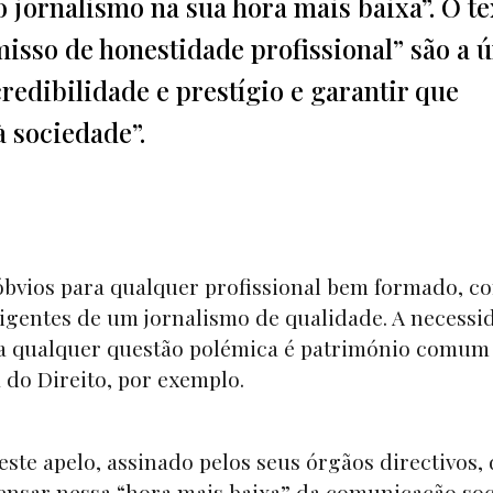
do jornalismo na sua hora mais baixa”. O te
isso de honestidade profissional” são a 
redibilidade e prestígio e garantir que
à sociedade”.
bvios para qualquer profissional bem formado, c
xigentes de um jornalismo de qualidade. A necessi
e a qualquer questão polémica é património comum
a do Direito, por exemplo.
este apelo, assinado pelos seus órgãos directivos,
pensar nessa “hora mais baixa” da comunicação soc