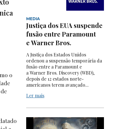
xto
única
MEDIA
Justiça dos EUA suspende
fusão entre Paramount
e Warner Bros.
A Justiça dos Estados Unidos
ordenou a suspensão temporária da
fusão entre a Paramount e
a Warner Bros. Discovery (WBD),
omo o
depois de 12 estados norte-
dade
americanos terem avançado...
 de
Ler mais
 datado
ial a