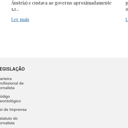
Áustria) e custava ao governo aproximadamente
p
1,1...
a
Ler mais
L
EGISLAÇÃO
arteira
rofissional de
ornalista
ódigo
eontológico
ei de Imprensa
statuto do
ornalista