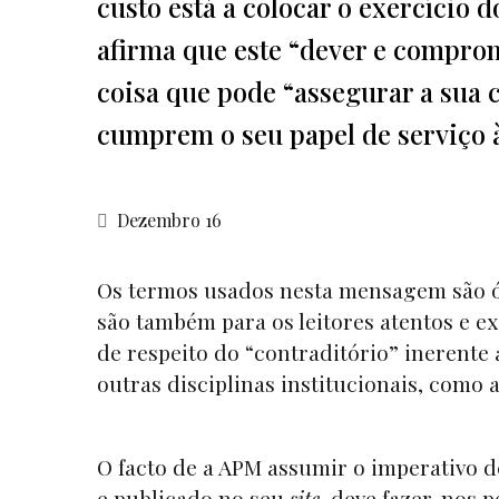
custo está a colocar o exercício 
afirma que este “dever e comprom
coisa que pode “assegurar a sua c
cumprem o seu papel de serviço 
Dezembro 16
Os termos usados nesta mensagem são ó
são também para os leitores atentos e e
de respeito do “contraditório” inerent
outras disciplinas institucionais, como 
O facto de a APM assumir o imperativo d
e publicado no seu
site
, deve fazer-nos 