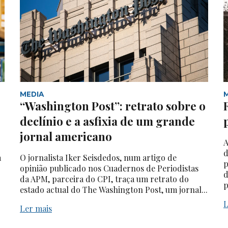
MEDIA
“Washington Post”: retrato sobre o
declínio e a asfixia de um grande
jornal americano
A
d
a
O jornalista Iker Seisdedos, num artigo de
p
opinião publicado nos Cuadernos de Periodistas
d
da APM, parceira do CPI, traça um retrato do
p
estado actual do The Washington Post, um jornal...
L
Ler mais