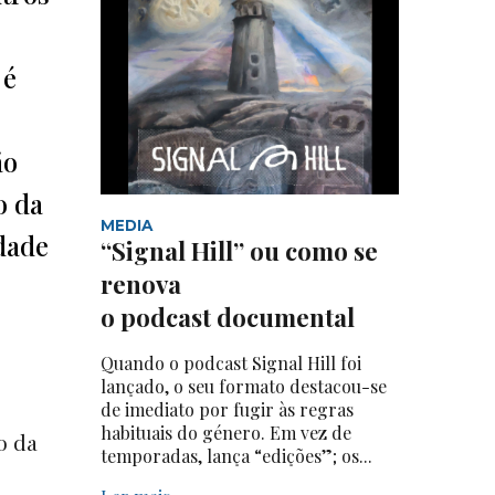
 é
ão
o da
MEDIA
dade
“Signal Hill” ou como se
renova
o podcast documental
Quando o podcast Signal Hill foi
lançado, o seu formato destacou-se
de imediato por fugir às regras
habituais do género. Em vez de
o da
temporadas, lança “edições”; os...