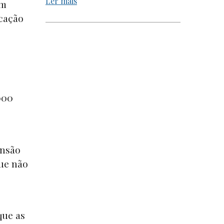
Ler mais
om
icação
000
ensão
que não
que as