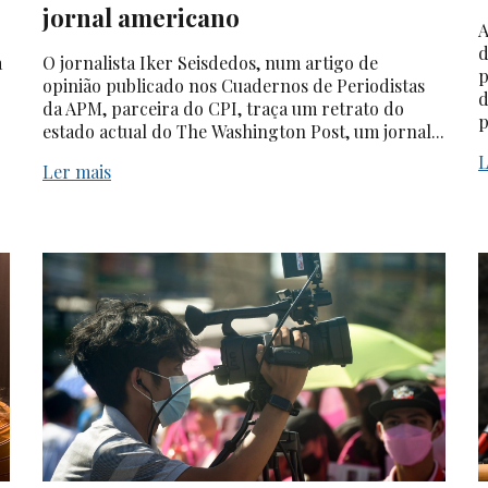
jornal americano
A
d
a
O jornalista Iker Seisdedos, num artigo de
p
opinião publicado nos Cuadernos de Periodistas
d
da APM, parceira do CPI, traça um retrato do
p
estado actual do The Washington Post, um jornal...
L
Ler mais