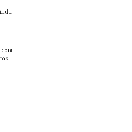
undir-
s com
tos