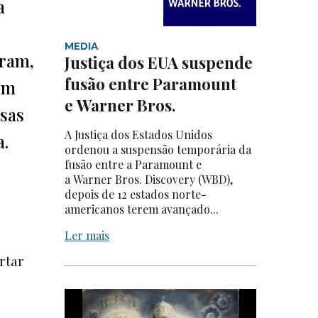
a
MEDIA
aram,
Justiça dos EUA suspende
fusão entre Paramount
 em
e Warner Bros.
ssas
A Justiça dos Estados Unidos
a.
ordenou a suspensão temporária da
fusão entre a Paramount e
a Warner Bros. Discovery (WBD),
depois de 12 estados norte-
americanos terem avançado...
Ler mais
rtar