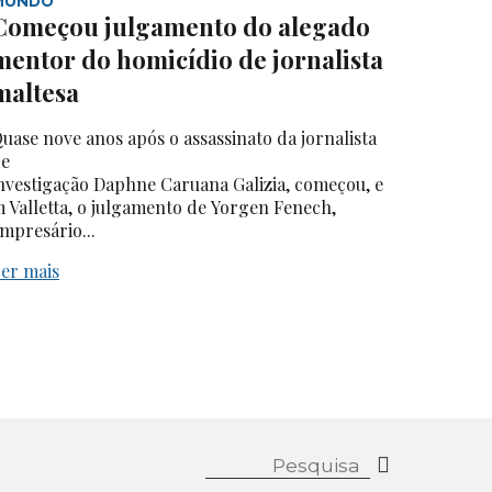
MUNDO
Começou julgamento do alegado
mentor do homicídio de jornalista
maltesa
uase nove anos após o assassinato da jornalista
e
nvestigação Daphne Caruana Galizia, começou, e
 Valletta, o julgamento de Yorgen Fenech,
mpresário...
er mais