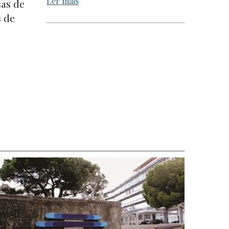
Ler mais
sas de
s de