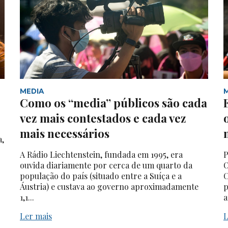
MEDIA
Como os “media” públicos são cada
vez mais contestados e cada vez
mais necessários
a,
A Rádio Liechtenstein, fundada em 1995, era
P
ouvida diariamente por cerca de um quarto da
O
população do país (situado entre a Suíça e a
C
Áustria) e custava ao governo aproximadamente
p
1,1...
a
Ler mais
L