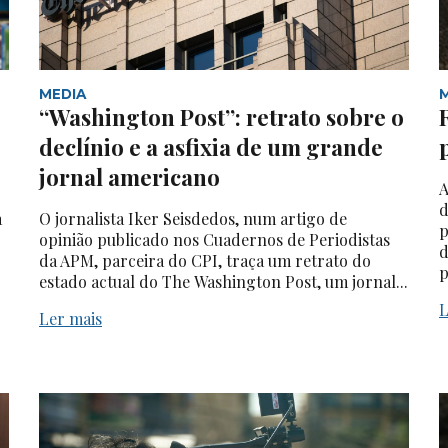
MEDIA
“Washington Post”: retrato sobre o
declínio e a asfixia de um grande
jornal americano
A
d
a
O jornalista Iker Seisdedos, num artigo de
p
opinião publicado nos Cuadernos de Periodistas
d
da APM, parceira do CPI, traça um retrato do
p
estado actual do The Washington Post, um jornal...
L
Ler mais