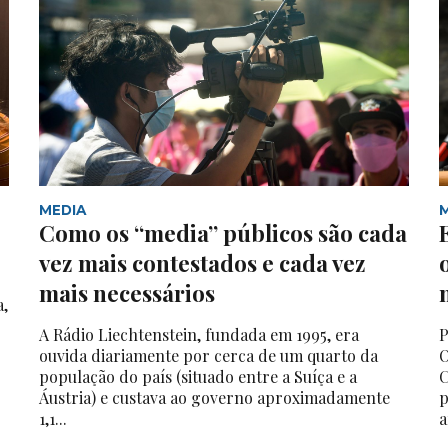
MEDIA
Como os “media” públicos são cada
vez mais contestados e cada vez
mais necessários
a,
A Rádio Liechtenstein, fundada em 1995, era
P
ouvida diariamente por cerca de um quarto da
O
população do país (situado entre a Suíça e a
C
Áustria) e custava ao governo aproximadamente
p
1,1...
a