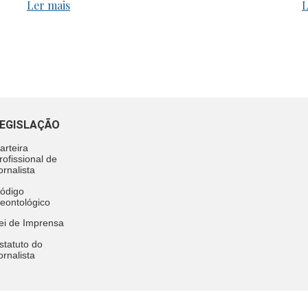
Ler mais
L
EGISLAÇÃO
arteira
rofissional de
ornalista
ódigo
eontológico
ei de Imprensa
statuto do
ornalista