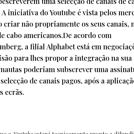
ubescreverem uma selecção de canais de c
A iniciativa do Youtube é vista pelos mer
ao criar não propriamente os seus canais,
 de cabo americanos.De acordo com
mberg, a filial Alphabet está em negociaç
são para lhes propor a integração na sua
ternautas poderiam subscrever uma assinat
selecção de canais pagos, após a aplicaçã
s ecrãs.
que o
Youtube
estará tecnicamente pronto a difundi