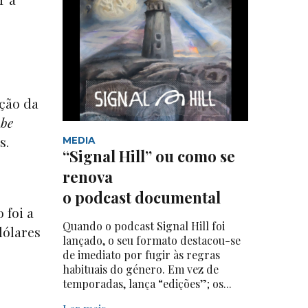
ção da
ube
s.
MEDIA
“Signal Hill” ou como se
renova
o podcast documental
 foi a
Quando o podcast Signal Hill foi
dólares
lançado, o seu formato destacou-se
r
de imediato por fugir às regras
habituais do género. Em vez de
temporadas, lança “edições”; os...