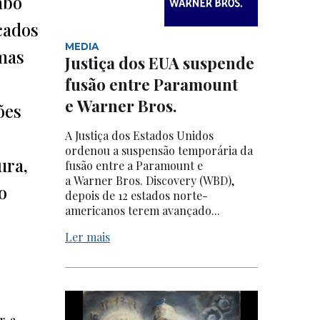
abo
cados
MEDIA
 mas
Justiça dos EUA suspende
fusão entre Paramount
e Warner Bros.
ões
A Justiça dos Estados Unidos
ordenou a suspensão temporária da
ura,
fusão entre a Paramount e
a Warner Bros. Discovery (WBD),
o
depois de 12 estados norte-
americanos terem avançado...
Ler mais
r a