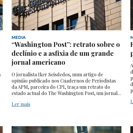
MEDIA
“Washington Post”: retrato sobre o
declínio e a asfixia de um grande
jornal americano
A
d
a
O jornalista Iker Seisdedos, num artigo de
p
opinião publicado nos Cuadernos de Periodistas
d
da APM, parceira do CPI, traça um retrato do
p
estado actual do The Washington Post, um jornal...
L
Ler mais