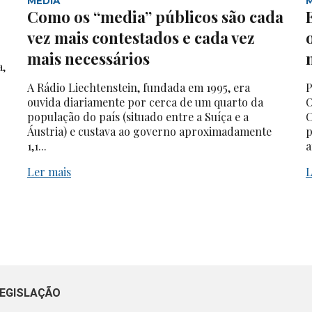
MEDIA
Como os “media” públicos são cada
vez mais contestados e cada vez
mais necessários
a,
A Rádio Liechtenstein, fundada em 1995, era
P
ouvida diariamente por cerca de um quarto da
O
população do país (situado entre a Suíça e a
C
Áustria) e custava ao governo aproximadamente
p
1,1...
a
Ler mais
L
EGISLAÇÃO