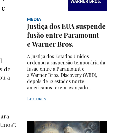
 e
MEDIA
Justiça dos EUA suspende
fusão entre Paramount
e Warner Bros.
A Justiça dos Estados Unidos
l
ordenou a suspensão temporária da
s de
fusão entre a Paramount e
a Warner Bros. Discovery (WBD),
ou a
depois de 12 estados norte-
americanos terem avançado...
.
Ler mais
para
itmos”.