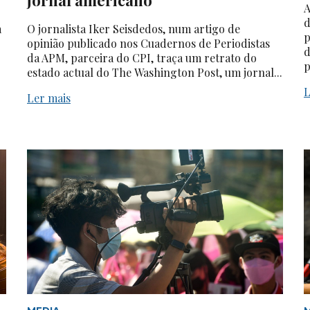
A
d
a
O jornalista Iker Seisdedos, num artigo de
p
opinião publicado nos Cuadernos de Periodistas
d
da APM, parceira do CPI, traça um retrato do
p
estado actual do The Washington Post, um jornal...
L
Ler mais