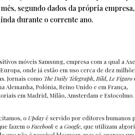
r mês, segundo dados da própria empresa,
ainda durante o corrente ano.
ositivos móveis Samsung, empresa com a qual a Axe
 Europa, onde já estão em uso cerca de dez milhõe
as. Jornais como
The Daily Telegraph
,
Bild
,
Le Figaro
na Alemanha, Polónia, Reino Unido e em França,
itoriais em Madrid, Milão, Amsterdam e Estocolmo
 citamos, o
Upday
é servido por editores humanos 
 que fazem o
Facebook
e a
Google
, que utilizam algor
de que não é possível bloquear, mas só aparece um