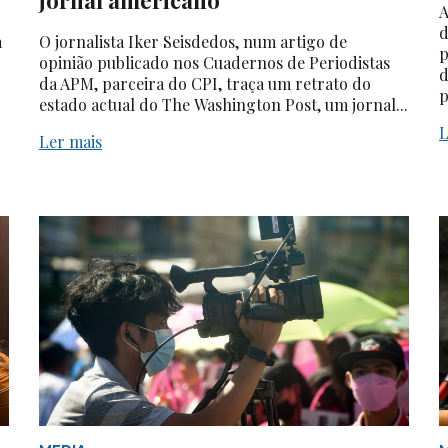
jornal americano
A
d
a
O jornalista Iker Seisdedos, num artigo de
p
opinião publicado nos Cuadernos de Periodistas
d
da APM, parceira do CPI, traça um retrato do
p
estado actual do The Washington Post, um jornal...
L
Ler mais