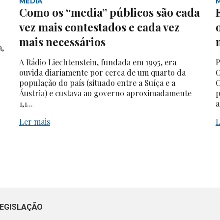
MEDIA
Como os “media” públicos são cada
vez mais contestados e cada vez
mais necessários
a,
A Rádio Liechtenstein, fundada em 1995, era
P
ouvida diariamente por cerca de um quarto da
O
população do país (situado entre a Suíça e a
C
Áustria) e custava ao governo aproximadamente
p
1,1...
a
Ler mais
L
EGISLAÇÃO