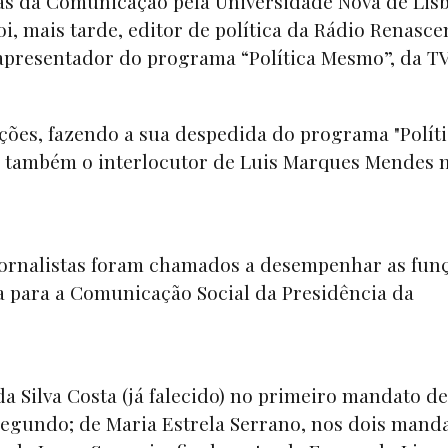
as da Comunicação pela Universidade Nova de Lisb
i, mais tarde, editor de política da Rádio Renasce
 apresentador do programa “Política Mesmo”, da T
ções, fazendo a sua despedida do programa "Polít
i também o interlocutor de Luis Marques Mendes 
 jornalistas foram chamados a desempenhar as fun
a para a Comunicação Social da Presidência da
 Silva Costa (já falecido) no primeiro mandato de
segundo; de Maria Estrela Serrano, nos dois mand