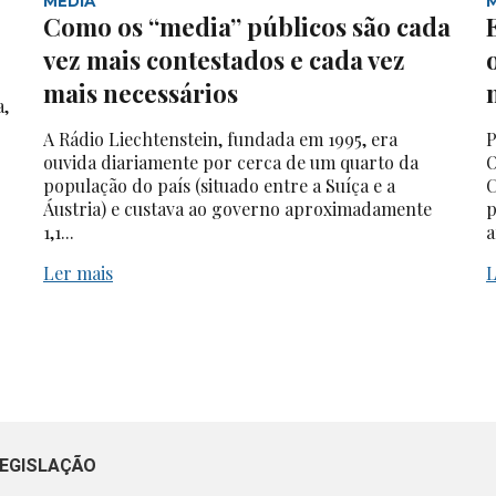
MEDIA
Como os “media” públicos são cada
vez mais contestados e cada vez
mais necessários
a,
A Rádio Liechtenstein, fundada em 1995, era
P
ouvida diariamente por cerca de um quarto da
O
população do país (situado entre a Suíça e a
C
Áustria) e custava ao governo aproximadamente
p
1,1...
a
Ler mais
L
EGISLAÇÃO