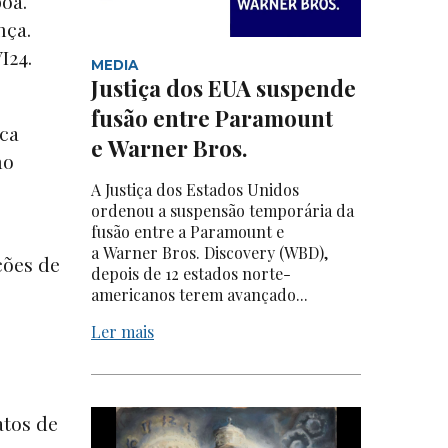
oa.
nça.
VI24.
MEDIA
Justiça dos EUA suspende
fusão entre Paramount
ica
e Warner Bros.
no
A Justiça dos Estados Unidos
ordenou a suspensão temporária da
fusão entre a Paramount e
a Warner Bros. Discovery (WBD),
ções de
depois de 12 estados norte-
americanos terem avançado...
Ler mais
atos de