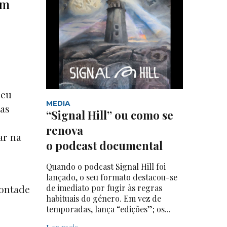
em
seu
MEDIA
mas
“Signal Hill” ou como se
renova
ar na
o podcast documental
Quando o podcast Signal Hill foi
lançado, o seu formato destacou-se
de imediato por fugir às regras
vontade
habituais do género. Em vez de
temporadas, lança “edições”; os...