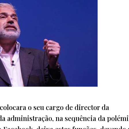
colocara o seu cargo de director da
da administração, na sequência da polém
o Facebook, deixa estas funções, devendo 