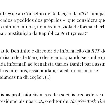
 entregue ao Conselho de Redacção da
RTP
“um pa
ficados a pedidos dos próprios – que considera qu
no mínimo, nulo e, no máximo, viola de forma abert
na Constituição da República Portuguesa’.”
aulo Dentinho é director de Informação da
RTP
d
m risco desde Março deste ano, quando se soube q
nda informal) ao jornalista Carlos Daniel para ass
tros internos, essa mudança acabou por não se
anças na direcção”. (...)
istas profissionais nas redes sociais, recorde-se q
esidenciais nos EUA, o editor de
The New York Tim