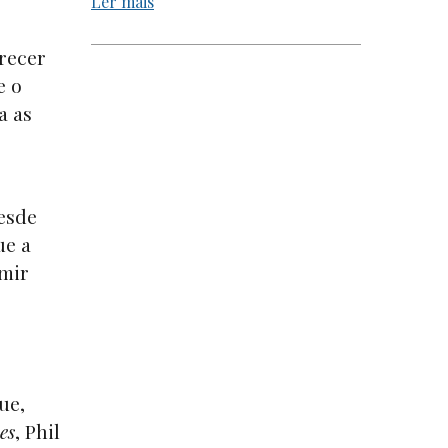
Ler mais
recer
e o
a as
esde
ue a
umir
ue,
es
, Phil