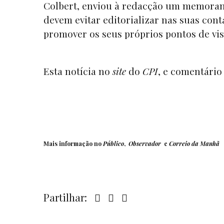
Colbert, enviou à redacção um memoran
devem evitar editorializar nas suas cont
promover os seus próprios pontos de vista”
Esta
notícia
no
site
do
CPI
, e
comentário
Mais informação no
Público
,
Observador
e
Correio da Manhã
Partilhar: