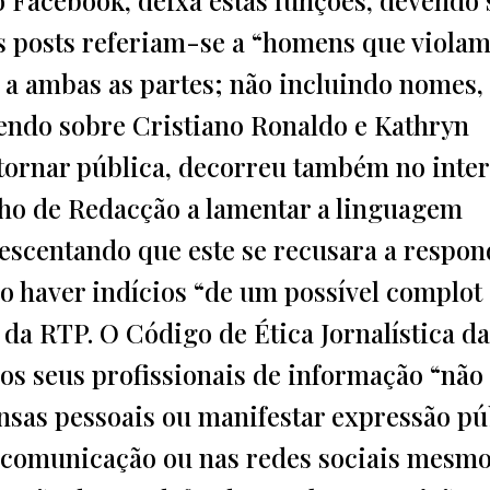
s posts referiam-se a “homens que viola
o a ambas as partes; não incluindo nomes,
endo sobre Cristiano Ronaldo e Kathryn
tornar pública, decorreu também no inter
lho de Redacção a lamentar a linguagem
rescentando que este se recusara a respon
o haver indícios “de um possível complot
 da RTP. O Código de Ética Jornalística d
e os seus profissionais de informação “não
nsas pessoais ou manifestar expressão pú
 comunicação ou nas redes sociais mesm