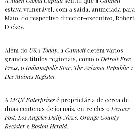
A
Alden Global Capital
sentiu que a
Gannett
estava vulnerável, com a saída, anunciada para
Maio, do respectivo director-executivo, Robert
Dickey.
Além do
USA Today
, a
Gannett
detém vários
grandes títulos regionais, como o
Detroit Free
Press
, o
Indianapolis Star
,
The Arizona Republic
e
Des Moines Register
.
A
MGN Enterprises
é proprietária de cerca de
duas centenas de jornais, entre eles o
Denver
Post
,
Los Angeles Daily News
,
Orange County
Register
e
Boston Herald
.