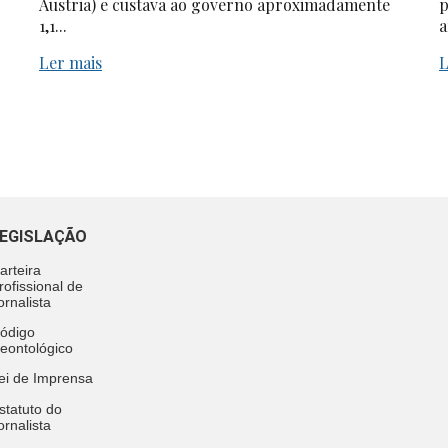
Áustria) e custava ao governo aproximadamente
p
1,1...
a
Ler mais
L
EGISLAÇÃO
arteira
rofissional de
ornalista
ódigo
eontológico
ei de Imprensa
statuto do
ornalista