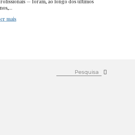
rofissionais — foram, ao longo dos últimos
nos,...
er mais