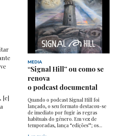
itar
ante
MEDIA
eve
“Signal Hill” ou como se
renova
o podcast documental
 [e]
Quando o podcast Signal Hill foi
ia
lançado, o seu formato destacou-se
de imediato por fugir às regras
habituais do género. Em vez de
temporadas, lança “edições”; os...