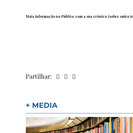
Mais informação no
Público
, com a sua
crónica
(sobre outro t
Partilhar:
+ MEDIA