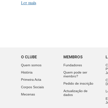
Ler mais
O CLUBE
MEMBROS
L
Quem somos
Fundadores
C
P
História
Quem pode ser
J
membro?
Primeira Acta
C
Pedido de inscrição
D
Corpos Sociais
Actualização de
L
Mecenas
dados
E
J