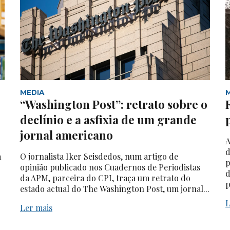
MEDIA
“Washington Post”: retrato sobre o
declínio e a asfixia de um grande
jornal americano
A
d
a
O jornalista Iker Seisdedos, num artigo de
p
opinião publicado nos Cuadernos de Periodistas
d
da APM, parceira do CPI, traça um retrato do
p
estado actual do The Washington Post, um jornal...
L
Ler mais