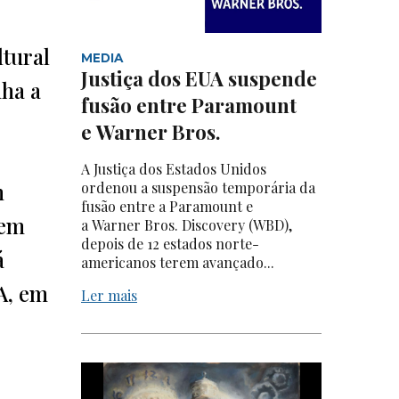
tural
MEDIA
Justiça dos EUA suspende
nha a
fusão entre Paramount
e Warner Bros.
A Justiça dos Estados Unidos
m
ordenou a suspensão temporária da
fusão entre a Paramount e
 em
a Warner Bros. Discovery (WBD),
depois de 12 estados norte-
á
americanos terem avançado...
A, em
Ler mais