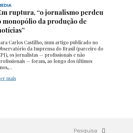
MEDIA
Em ruptura, “o jornalismo perdeu
o monopólio da produção de
notícias”
ara Carlos Castilho, num artigo publicado no
bservatório da Imprensa do Brasil (parceiro do
PI), os jornalistas — profissionais e não
rofissionais — foram, ao longo dos últimos
nos,...
er mais