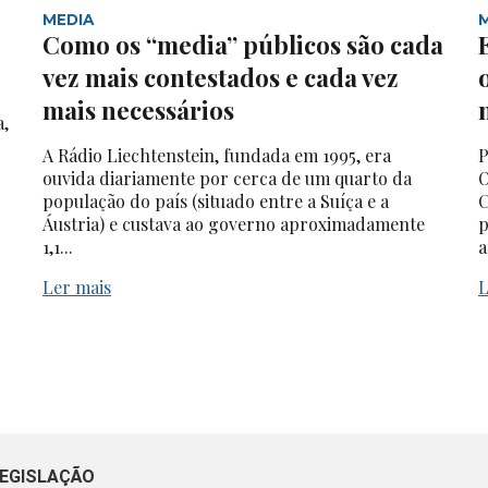
MEDIA
Como os “media” públicos são cada
vez mais contestados e cada vez
mais necessários
a,
A Rádio Liechtenstein, fundada em 1995, era
P
ouvida diariamente por cerca de um quarto da
O
população do país (situado entre a Suíça e a
C
Áustria) e custava ao governo aproximadamente
p
1,1...
a
Ler mais
L
EGISLAÇÃO