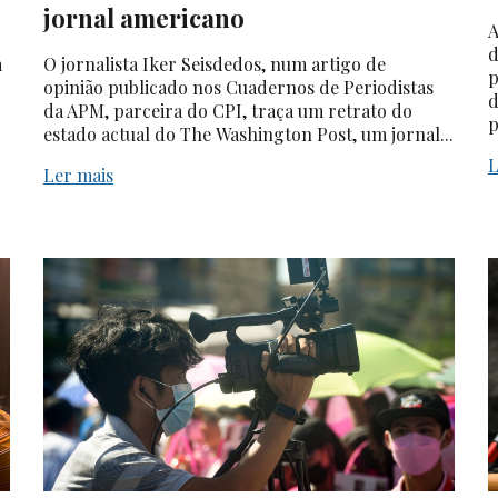
jornal americano
A
d
a
O jornalista Iker Seisdedos, num artigo de
p
opinião publicado nos Cuadernos de Periodistas
d
da APM, parceira do CPI, traça um retrato do
p
estado actual do The Washington Post, um jornal...
L
Ler mais