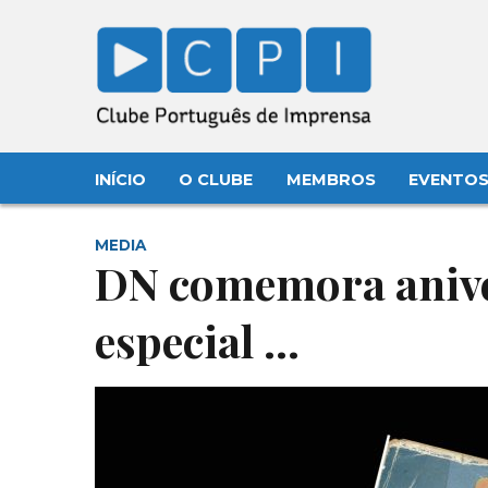
INÍCIO
O CLUBE
MEMBROS
EVENTO
MEDIA
DN comemora anive
especial …