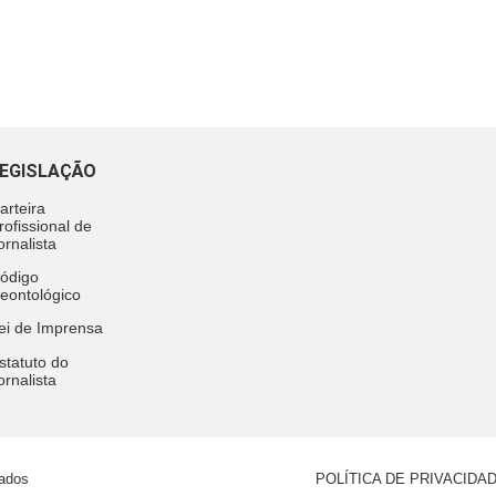
EGISLAÇÃO
arteira
rofissional de
ornalista
ódigo
eontológico
ei de Imprensa
statuto do
ornalista
vados
POLÍTICA DE PRIVACIDA