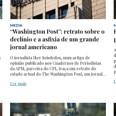
MEDIA
“Washington Post”: retrato sobre o
declínio e a asfixia de um grande
jornal americano
A
d
a
O jornalista Iker Seisdedos, num artigo de
p
opinião publicado nos Cuadernos de Periodistas
d
da APM, parceira do CPI, traça um retrato do
p
estado actual do The Washington Post, um jornal...
L
Ler mais