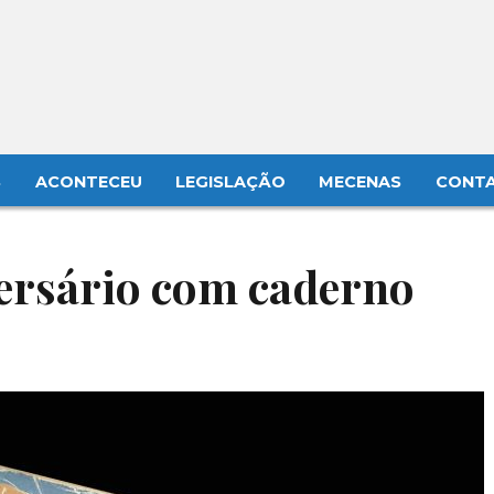
S
ACONTECEU
LEGISLAÇÃO
MECENAS
CONT
rsário com caderno