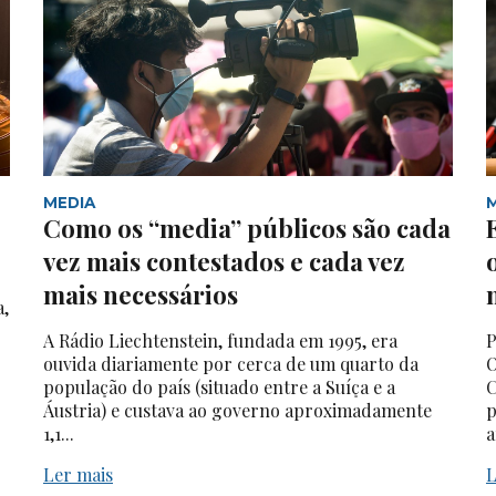
MEDIA
Como os “media” públicos são cada
vez mais contestados e cada vez
mais necessários
a,
A Rádio Liechtenstein, fundada em 1995, era
P
ouvida diariamente por cerca de um quarto da
O
população do país (situado entre a Suíça e a
C
Áustria) e custava ao governo aproximadamente
p
1,1...
a
Ler mais
L