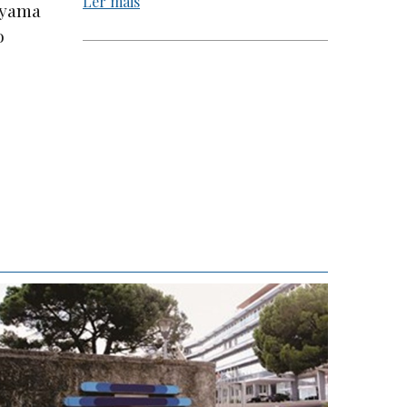
Ler mais
uyama
o