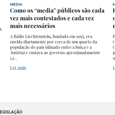
MEDIA
Como os “media” públicos são cada
vez mais contestados e cada vez
mais necessários
a,
A Rádio Liechtenstein, fundada em 1995, era
P
ouvida diariamente por cerca de um quarto da
O
população do país (situado entre a Suíça e a
C
Áustria) e custava ao governo aproximadamente
p
1,1...
a
Ler mais
L
EGISLAÇÃO