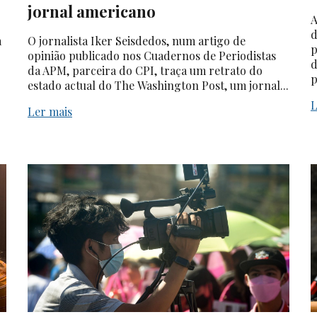
jornal americano
A
d
a
O jornalista Iker Seisdedos, num artigo de
p
opinião publicado nos Cuadernos de Periodistas
d
da APM, parceira do CPI, traça um retrato do
p
estado actual do The Washington Post, um jornal...
L
Ler mais