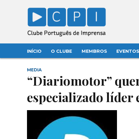
INÍCIO
O CLUBE
MEMBROS
EVENTO
MEDIA
“Diariomotor” quer
especializado líde