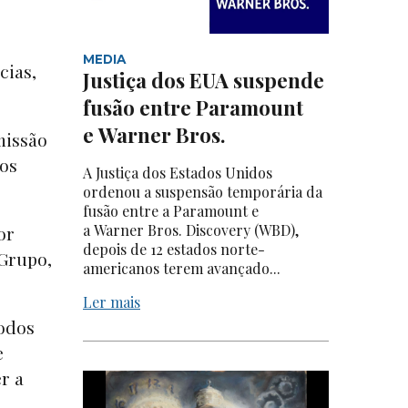
MEDIA
cias,
Justiça dos EUA suspende
fusão entre Paramount
e Warner Bros.
missão
dos
A Justiça dos Estados Unidos
ordenou a suspensão temporária da
fusão entre a Paramount e
a Warner Bros. Discovery (WBD),
or
depois de 12 estados norte-
 Grupo,
americanos terem avançado...
Ler mais
todos
e
r a