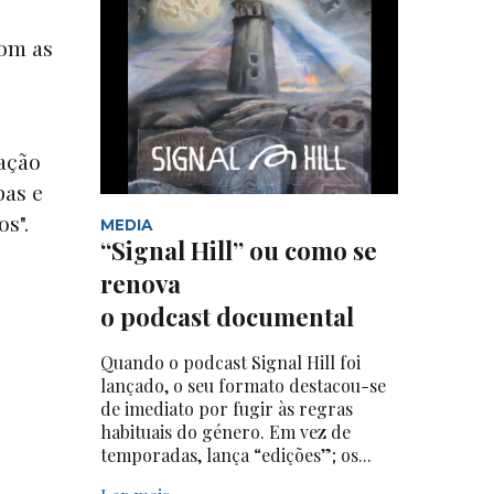
com as
ação
pas e
s".
MEDIA
“Signal Hill” ou como se
renova
o podcast documental
Quando o podcast Signal Hill foi
lançado, o seu formato destacou-se
de imediato por fugir às regras
habituais do género. Em vez de
temporadas, lança “edições”; os...