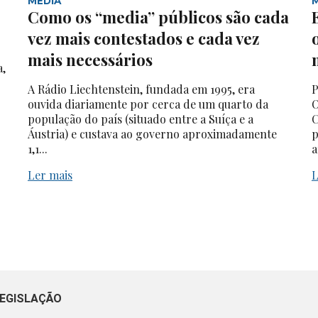
MEDIA
Como os “media” públicos são cada
vez mais contestados e cada vez
mais necessários
a,
A Rádio Liechtenstein, fundada em 1995, era
P
ouvida diariamente por cerca de um quarto da
O
população do país (situado entre a Suíça e a
C
Áustria) e custava ao governo aproximadamente
p
1,1...
a
Ler mais
L
EGISLAÇÃO