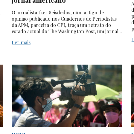
A
d
a
O jornalista Iker Seisdedos, num artigo de
p
opinião publicado nos Cuadernos de Periodistas
d
da APM, parceira do CPI, traça um retrato do
p
estado actual do The Washington Post, um jornal...
L
Ler mais