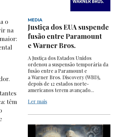
sa o
MEDIA
Justiça dos EUA suspende
ir na
fusão entre Paramount
 maior:
e Warner Bros.
ental
A Justiça dos Estados Unidos
ordenou a suspensão temporária da
fusão entre a Paramount e
a Warner Bros. Discovery (WBD),
ador.
depois de 12 estados norte-
americanos terem avançado...
tantes
ca: têm
Ler mais
o
e