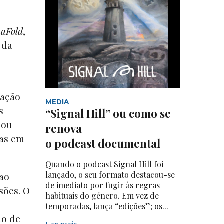
haFold
,
 da
zação
MEDIA
s
“Signal Hill” ou como se
sou
renova
ias em
o podcast documental
Quando o podcast Signal Hill foi
lançado, o seu formato destacou-se
 ao
de imediato por fugir às regras
sões. O
habituais do género. Em vez de
temporadas, lança “edições”; os...
ão de