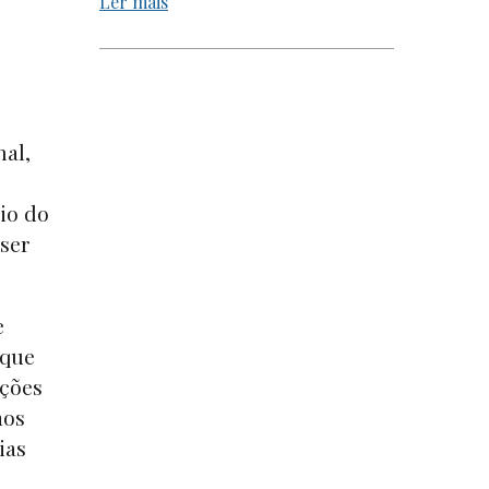
Ler mais
nal,
io do
 ser
e
 que
nções
mos
ias