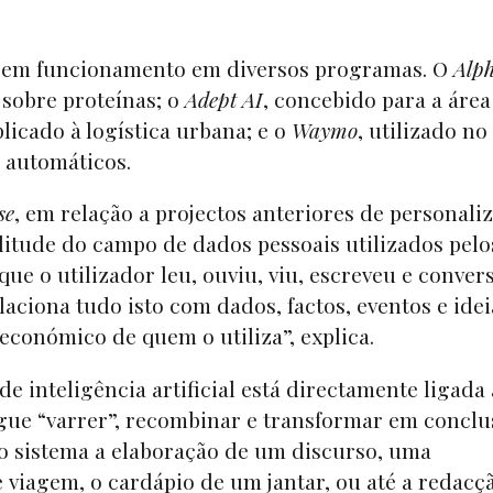
am em funcionamento em diversos programas. O
Alp
 sobre proteínas; o
Adept AI
, concebido para a área
plicado à logística urbana; e o
Waymo
, utilizado no
s automáticos.
se
, em relação a projectos anteriores de personali
plitude do campo de dados pessoais utilizados pelo
ue o utilizador leu, ouviu, viu, escreveu e conver
aciona tudo isto com dados, factos, eventos e ide
e económico de quem o utiliza”, explica.
e inteligência artificial está directamente ligada
ue “varrer”, recombinar e transformar em conclu
 ao sistema a elaboração de um discurso, uma
e viagem, o cardápio de um jantar, ou até a redacç