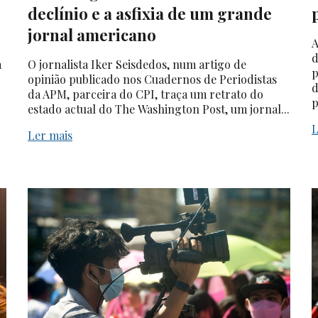
declínio e a asfixia de um grande
jornal americano
A
d
a
O jornalista Iker Seisdedos, num artigo de
p
opinião publicado nos Cuadernos de Periodistas
d
da APM, parceira do CPI, traça um retrato do
p
estado actual do The Washington Post, um jornal...
L
Ler mais