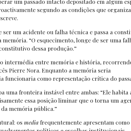
uperar um passado intacto depositado em algum e
troactivamente segundo as condições que organiz
escreve.
 ser um acidente ou falha técnica e passa a consti
da memória. “O esquecimento, longe de ser uma fal
constitutivo dessa produção.”
o intermédia entre memória e história, recorrend
ncês Pierre Nora. Enquanto a memória seria
tória funcionaria como representação crítica do pas
a uma fronteira instável entre ambas: “Ele habita 
ecisamente essa posição liminar que o torna um age
ão da memória pública.”
utural: os
media
frequentemente apresentam como
quadramentos políticos e escolhas institucionais.