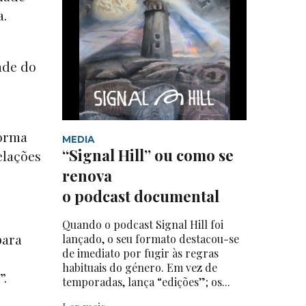
a.
ade do
forma
MEDIA
“Signal Hill” ou como se
elações
renova
o podcast documental
Quando o podcast Signal Hill foi
para
lançado, o seu formato destacou-se
de imediato por fugir às regras
habituais do género. Em vez de
”.
temporadas, lança “edições”; os...