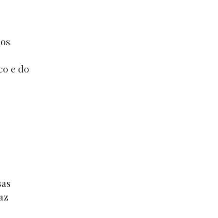
 os
co e do
sas
az