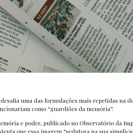
i desafia uma das formulações mais repetidas na d
uncionariam como “guardiões da memória”.
emória e poder, publicado no Observatório da Im
sustenta que essa imagem “sedutora na sua simplic