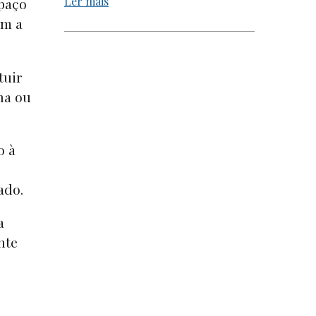
Ler mais
spaço
am a
tuir
ha ou
o à
sado.
a
nte