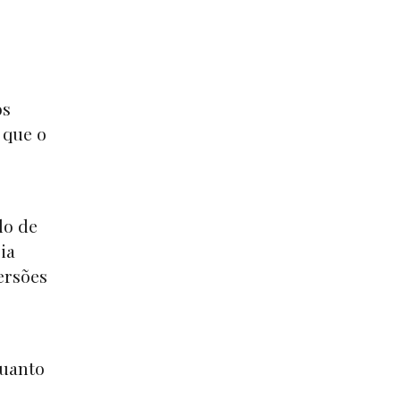
os
 que o
do de
ia
ersões
quanto