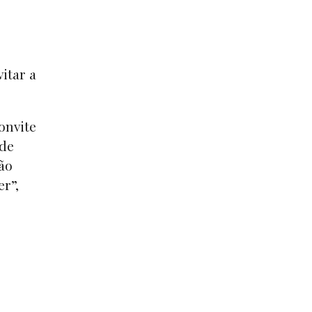
itar a
onvite
 de
ão
er”,