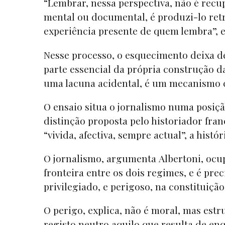
“Lembrar, nessa perspectiva, não é rec
mental ou documental, é produzi-lo re
experiência presente de quem lembra”, 
Nesse processo, o esquecimento deixa de
parte essencial da própria construção 
uma lacuna acidental, é um mecanismo 
O ensaio situa o jornalismo numa posiçã
distinção proposta pelo historiador fra
“vivida, afectiva, sempre actual”, a his
O jornalismo, argumenta Albertoni, ocup
fronteira entre os dois regimes, e é pr
privilegiado, e perigoso, na constituiç
O perigo, explica, não é moral, mas estr
registo neutro aquilo que resulta de en