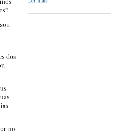
Ler mais
unos
es”.
rsou
es dos
ou
eus
suas
rias
sor no