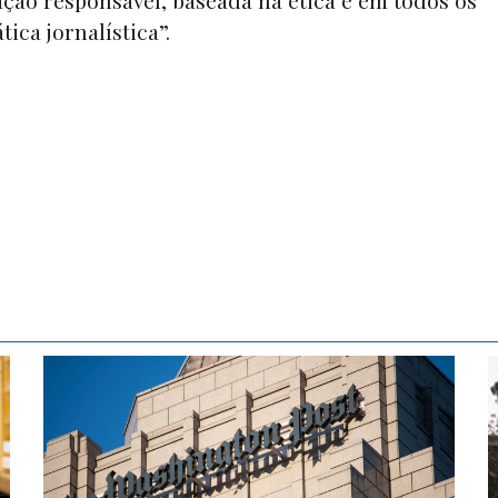
ção responsável, baseada na ética e em todos os
tica jornalística”.