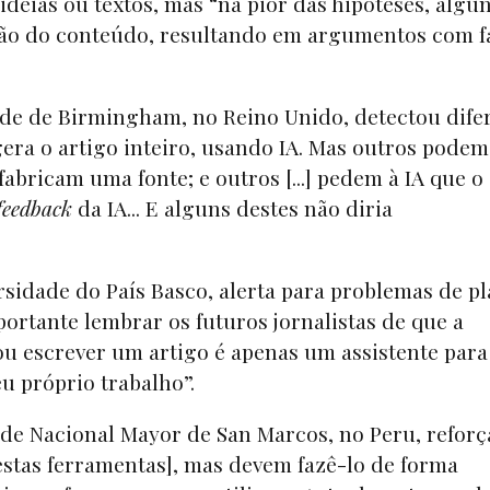
deias ou textos, mas “na pior das hipóteses, algu
isão do conteúdo, resultando em argumentos com f
de de Birmingham, no Reino Unido, detectou dife
era o artigo inteiro, usando IA. Mas outros podem
fabricam uma fonte; e outros [...] pedem à IA que o
feedback
da IA... E alguns destes não diria
rsidade do País Basco, alerta para problemas de pl
portante lembrar os futuros jornalistas de que a
 ou escrever um artigo é apenas um assistente para
eu próprio trabalho”.
de Nacional Mayor de San Marcos, no Peru, reforç
[estas ferramentas], mas devem fazê-lo de forma