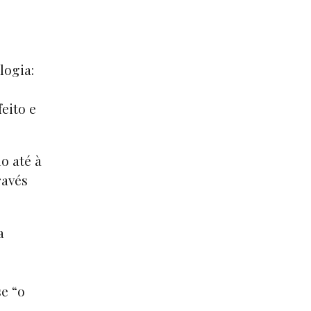
logia:
eito e
o até à
ravés
a
e “o