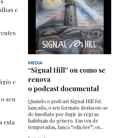
ns
alhas e
rentes
MEDIA
“Signal Hill” ou como se
renova
ágio e
o podcast documental
 o seu
Quando o podcast Signal Hill foi
lançado, o seu formato destacou-se
de imediato por fugir às regras
habituais do género. Em vez de
a esta
temporadas, lança “edições”; os...