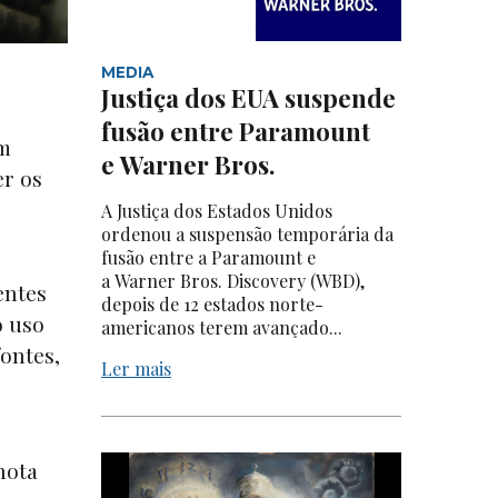
MEDIA
Justiça dos EUA suspende
fusão entre Paramount
em
e Warner Bros.
er os
A Justiça dos Estados Unidos
ordenou a suspensão temporária da
fusão entre a Paramount e
a Warner Bros. Discovery (WBD),
entes
depois de 12 estados norte-
o uso
americanos terem avançado...
fontes,
Ler mais
nota