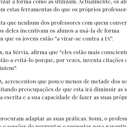
zar a forma como as utilizam. Actualmente, os al
m estas ferramentas do que os próprios professor
conta que nenhum dos professores com quem conve
s deles incentivam os alunos a usá-la de forma
m que os jovens estão “a virar-se contra a IA”.
, na Sérvia, afirma que “eles estão mais conscient
ão a evitá-lo porque, por vezes, inventa citações 
xistem”.
A, acrescentou que pouco menos de metade dos s
itando preocupações de que esta irá diminuir as 
 escrita e a sua capacidade de fazer as suas próp
procuram adaptar as suas práticas. Soun, o profes
 e sessões de perguntas e respostas para garantir