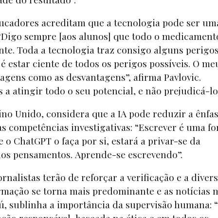
ducadores acreditam que a tecnologia pode ser um
 “Digo sempre [aos alunos] que todo o medicament
e. Toda a tecnologia traz consigo alguns perigos
é estar ciente de todos os perigos possíveis. O me
tagens como as desvantagens”, afirma Pavlovic.
s a atingir todo o seu potencial, e não prejudicá-lo
no Unido, considera que a IA pode reduzir a ênfa
 as competências investigativas: “Escrever é uma f
e o ChatGPT o faça por si, estará a privar-se da
rios pensamentos. Aprende-se escrevendo”.
rnalistas terão de reforçar a verificação e a diver
rmação se torna mais predominante e as notícias 
rú, sublinha a importância da supervisão humana: 