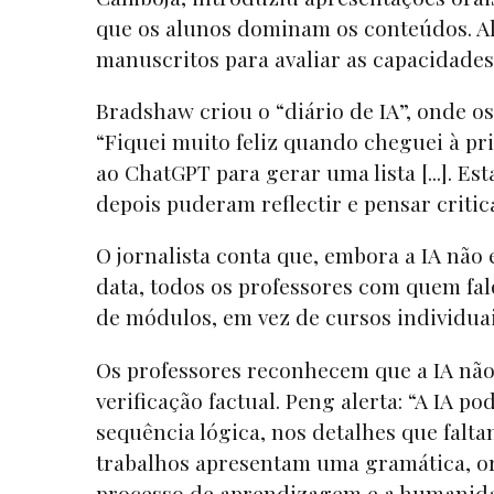
que os alunos dominam os conteúdos. Al
manuscritos para avaliar as capacidades 
Bradshaw criou o “diário de IA”, onde o
“Fiquei muito feliz quando cheguei à pr
ao ChatGPT para gerar uma lista [...]. Es
depois puderam reflectir e pensar criti
O jornalista conta que, embora a IA não
data, todos os professores com quem fal
de módulos, em vez de cursos individua
Os professores reconhecem que a IA não 
verificação factual. Peng alerta: “A IA p
sequência lógica, nos detalhes que falt
trabalhos apresentam uma gramática, or
processo de aprendizagem e a humanida