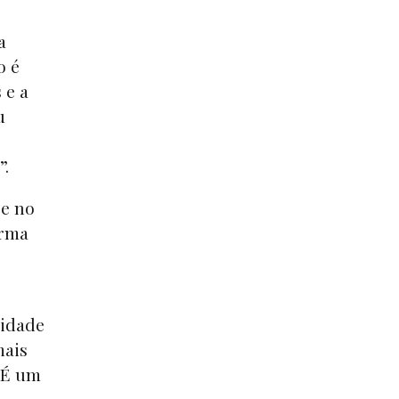
a
o é
 e a
u
”.
se no
orma
sidade
mais
“É um