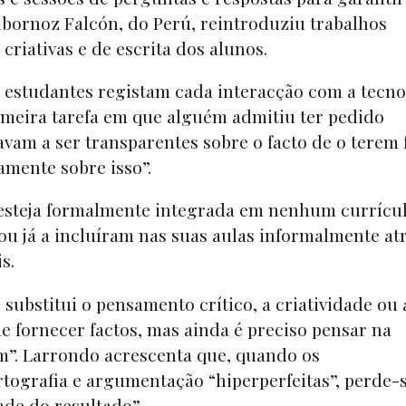
bornoz Falcón, do Perú, reintroduziu trabalhos
criativas e de escrita dos alunos.
s estudantes registam cada interacção com a tecno
imeira tarefa em que alguém admitiu ter pedido
tavam a ser transparentes sobre o facto de o terem f
camente sobre isso”.
 esteja formalmente integrada em nenhum currícul
ou já a incluíram nas suas aulas informalmente at
is.
substitui o pensamento crítico, a criatividade ou 
ode fornecer factos, mas ainda é preciso pensar na
am”. Larrondo acrescenta que, quando os
tografia e argumentação “hiperperfeitas”, perde-s
de do resultado”.