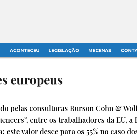
S
ACONTECEU
LEGISLAÇÃO
MECENAS
CONT
es europeus
do pelas consultoras Burson Cohn & Wolf
encers”, entre os trabalhadores da EU, a
a; este valor desce para os 55% no caso do