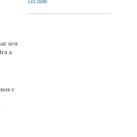
Ler mais
har seu
tra a
anos e
.