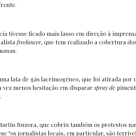
frente.
cia tivesse ficado mais lasso em direção à imprensa
nalista
freelancer
, que tem realizado a cobertura do
emanas.
uma lata de gás lacrimogéneo, que foi atirada por
da vez menos hesitação em disparar
spray d
e piment
.
Martin Buzora, que cobriu também os protestos na
e "os jornalistas locais, em particular, são terriv