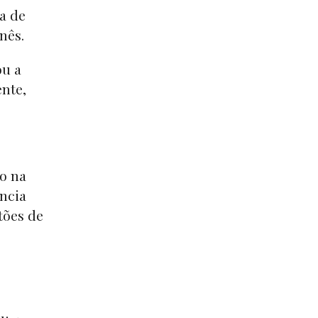
ia de
inês.
ou a
ente,
o na
ência
tões de