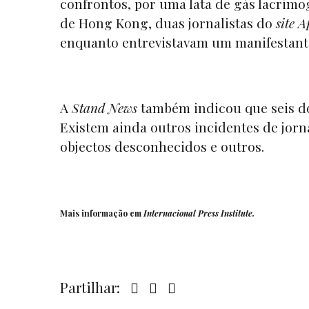
confrontos, por uma lata de gás lacrimo
de Hong Kong, duas jornalistas do
site
A
enquanto entrevistavam um manifestant
A
Stand News
também indicou que seis dos
Existem ainda outros incidentes de jorna
objectos desconhecidos e outros.
Mais informação em
Internacional Press Institute
.
Partilhar: