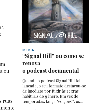
",
s
MEDIA
“Signal Hill” ou como se
renova
 um
o podcast documental
a ou
Quando o podcast Signal Hill foi
lançado, o seu formato destacou-se
de imediato por fugir às regras
habituais do género. Em vez de
s ruas
temporadas, lança “edições”; os...
elmente