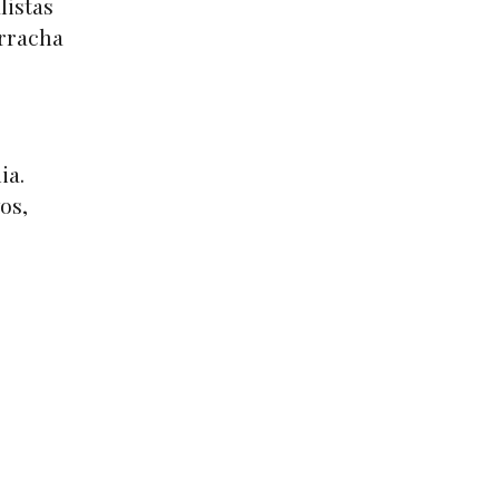
listas
rracha
ia.
os,