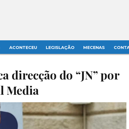
S
ACONTECEU
LEGISLAÇÃO
MECENAS
CONT
a direcção do “JN” por
l Media