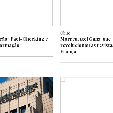
Óbito
ão “Fact-Checking e
Morreu Axel Ganz, que
formação”
revolucionou as revist
França