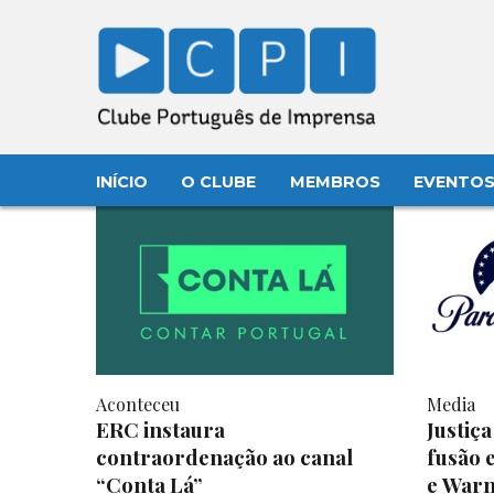
INÍCIO
O CLUBE
MEMBROS
EVENTO
Aconteceu
Media
ERC instaura
Justiç
contraordenação ao canal
fusão 
“Conta Lá”
e Warn