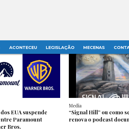
S
ACONTECEU
LEGISLAÇÃO
MECENAS
CONT
Media
a dos EUA suspende
“Signal Hill” ou como s
entre Paramount
renova o podcast docu
er Bros.