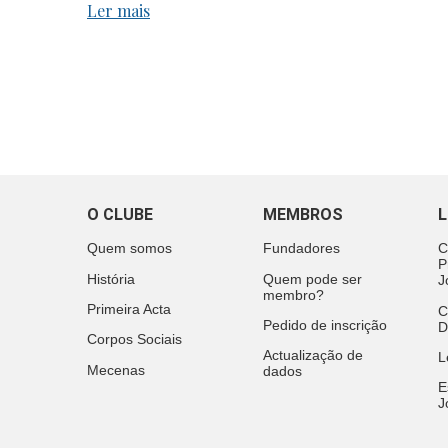
Ler mais
O CLUBE
MEMBROS
L
Quem somos
Fundadores
C
P
História
Quem pode ser
J
membro?
Primeira Acta
C
Pedido de inscrição
D
Corpos Sociais
Actualização de
L
Mecenas
dados
E
J