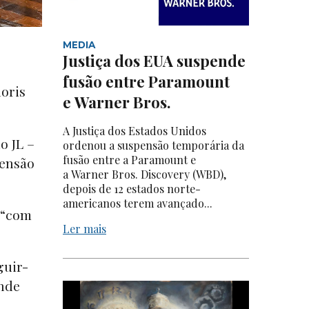
MEDIA
Justiça dos EUA suspende
fusão entre Paramount
noris
e Warner Bros.
A Justiça dos Estados Unidos
o JL –
ordenou a suspensão temporária da
fusão entre a Paramount e
pensão
a Warner Bros. Discovery (WBD),
depois de 12 estados norte-
americanos terem avançado...
 “com
Ler mais
guir-
ande