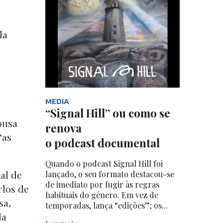
la
MEDIA
“Signal Hill” ou como se
ousa
renova
“as
o podcast documental
Quando o podcast Signal Hill foi
al de
lançado, o seu formato destacou-se
de imediato por fugir às regras
rlos de
habituais do género. Em vez de
sa,
temporadas, lança “edições”; os...
da