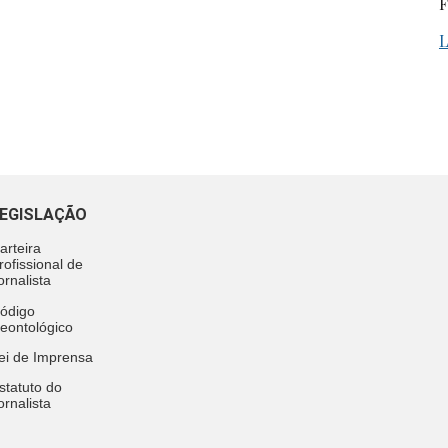
F
L
EGISLAÇÃO
arteira
rofissional de
ornalista
ódigo
eontológico
ei de Imprensa
statuto do
ornalista