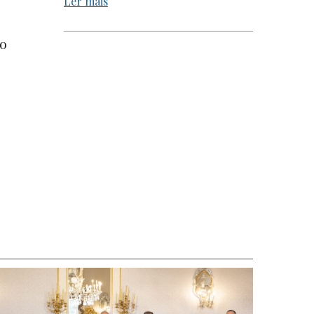
Ler mais
do