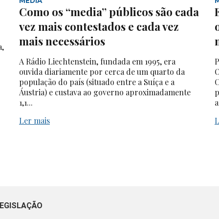
MEDIA
Como os “media” públicos são cada
vez mais contestados e cada vez
mais necessários
a,
A Rádio Liechtenstein, fundada em 1995, era
P
ouvida diariamente por cerca de um quarto da
O
população do país (situado entre a Suíça e a
C
Áustria) e custava ao governo aproximadamente
p
1,1...
a
Ler mais
L
EGISLAÇÃO