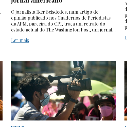
A
d
a
O jornalista Iker Seisdedos, num artigo de
p
opinião publicado nos Cuadernos de Periodistas
d
da APM, parceira do CPI, traça um retrato do
p
estado actual do The Washington Post, um jornal...
L
Ler mais