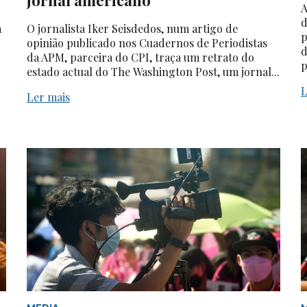
A
d
a
O jornalista Iker Seisdedos, num artigo de
p
opinião publicado nos Cuadernos de Periodistas
d
da APM, parceira do CPI, traça um retrato do
p
estado actual do The Washington Post, um jornal...
L
Ler mais