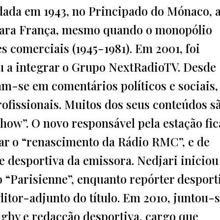
dada em 1943, no Principado do Mónaco, 
para França, mesmo quando o monopólio
s comerciais (1945-1981). Em 2001, foi
ou a integrar o Grupo NextRadioTV. Desde
m-se em comentários políticos e sociais
ofissionais. Muitos dos seus conteúdos s
how”. O novo responsável pela estação fic
ar o “renascimento da Rádio RMC”, e de
e desportiva da emissora. Nedjari iniciou
o “Parisienne”, enquanto repórter desport
itor-adjunto do título. Em 2010, juntou-s
ugby e redacção desportiva, cargo que