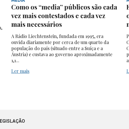
MEDIA
Como os “media” públicos são cada
vez mais contestados e cada vez
mais necessários
a,
A Rádio Liechtenstein, fundada em 1995, era
P
ouvida diariamente por cerca de um quarto da
O
população do país (situado entre a Suíça e a
C
Áustria) e custava ao governo aproximadamente
p
1,1...
a
Ler mais
L
EGISLAÇÃO