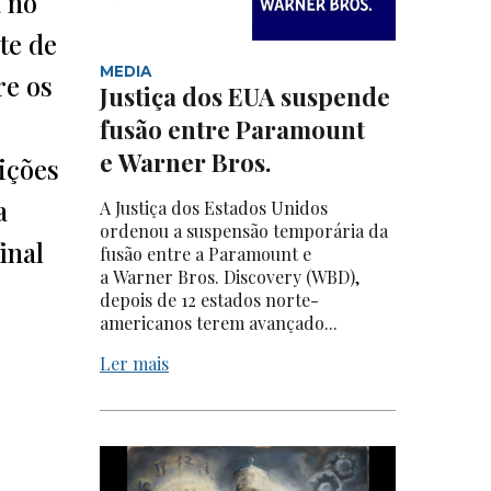
 no
te de
MEDIA
re os
Justiça dos EUA suspende
fusão entre Paramount
e Warner Bros.
ições
a
A Justiça dos Estados Unidos
ordenou a suspensão temporária da
inal
fusão entre a Paramount e
a Warner Bros. Discovery (WBD),
depois de 12 estados norte-
americanos terem avançado...
Ler mais