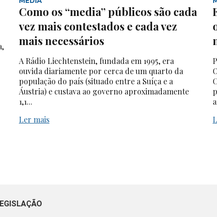
MEDIA
Como os “media” públicos são cada
vez mais contestados e cada vez
mais necessários
a,
A Rádio Liechtenstein, fundada em 1995, era
P
ouvida diariamente por cerca de um quarto da
O
população do país (situado entre a Suíça e a
C
Áustria) e custava ao governo aproximadamente
p
1,1...
a
Ler mais
L
EGISLAÇÃO