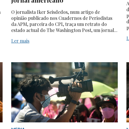
A
d
a
O jornalista Iker Seisdedos, num artigo de
p
opinião publicado nos Cuadernos de Periodistas
d
da APM, parceira do CPI, traça um retrato do
p
estado actual do The Washington Post, um jornal...
L
Ler mais